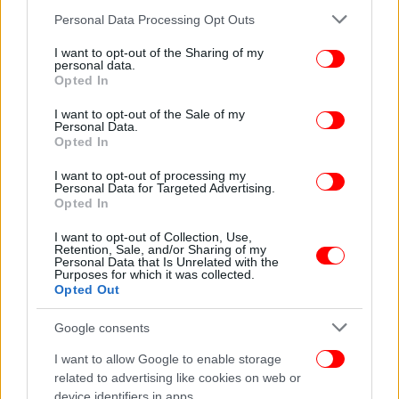
βιοασφάλειας χαρακτηρίζεται κρίσιμη για τον
Please note that this website/app uses one or more Google
Personal Data Processing Opt Outs
περιορισμό της νόσου, με τις αρμόδιες Αρχές να
services and may gather and store information including but
τονίζουν ότι οι
παραγωγοί
οφείλουν να
not limited to your visit or usage behaviour. You may click to
I want to opt-out of the Sharing of my
ακολουθούν αυστηρά τις προβλεπόμενες οδηγίες.
personal data.
grant or deny consent to Google and its third-party tags to
Opted In
use your data for below specified purposes in below Google
consent section.
ΑΠΕ ΜΠΕ
I want to opt-out of the Sale of my
Personal Data.
Opted In
ΟΛΕΣ ΟΙ ΕΙΔΗΣΕΙΣ
I want to opt-out of processing my
Personal Data for Targeted Advertising.
Τελευταίο «αντίο» στη Μαρινέλλα, συγκλόνισαν οι
Opted In
επικήδειοι Αλεξίου και Νταλάρα -Βαθιά συγκίνηση στην
κηδεία, φωτό και βίντεο
I want to opt-out of Collection, Use,
Retention, Sale, and/or Sharing of my
Φρίκη στην Κόρινθο: Άνδρας ξυλοκόπησε μέχρι
Personal Data that Is Unrelated with the
Purposes for which it was collected.
λιποθυμίας την πρώην σύζυγο -Της έριξε σπρέι πιπεριού
Opted Out
και νέφτι στο πρόσωπο
Ζωγράφου: Τι έδειξε η ιατροδικαστική για μητέρα-κόρη
Google consents
-Αναπάντητα ερωτήματα, δίωξη στον γιο για
I want to allow Google to enable storage
ανθρωποκτονία
related to advertising like cookies on web or
device identifiers in apps.