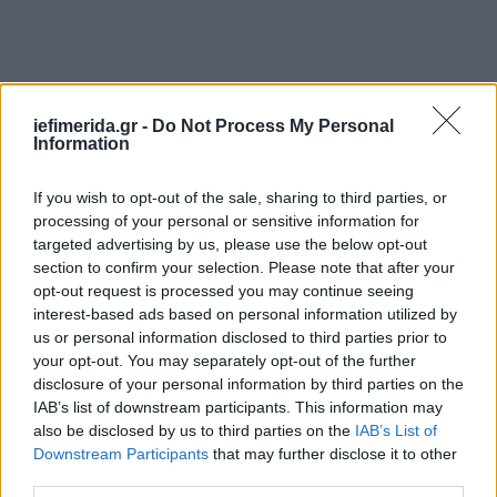
iefimerida.gr -
Do Not Process My Personal
Information
If you wish to opt-out of the sale, sharing to third parties, or
processing of your personal or sensitive information for
targeted advertising by us, please use the below opt-out
section to confirm your selection. Please note that after your
Όπως επισημαίνεται, τα στοιχεία για την πορεία
opt-out request is processed you may continue seeing
της ευλογιάς επικαιροποιούνται διαρκώς, με βάση
interest-based ads based on personal information utilized by
την αποστολή των τελικών δεδομένων από τις
us or personal information disclosed to third parties prior to
Περιφερειακές Ενότητες, και θα δημοσιοποιούνται
your opt-out. You may separately opt-out of the further
disclosure of your personal information by third parties on the
σε τακτική βάση για την πλήρη και έγκυρη
IAB’s list of downstream participants. This information may
ενημέρωση των παραγωγών και της κοινής γνώμης.
also be disclosed by us to third parties on the
IAB’s List of
Downstream Participants
that may further disclose it to other
Τέλος, υπογραμμίζεται ότι η η τήρηση των μέτρων
third parties.