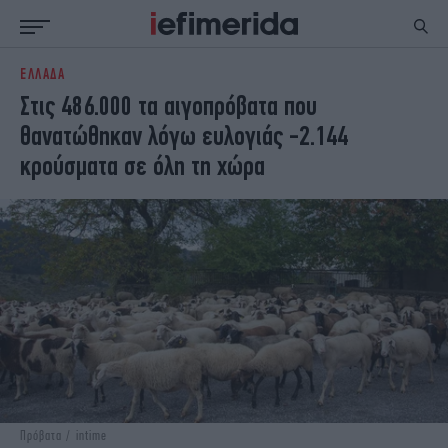
ΕΛΛΑΔΑ
ΕΙΔΗΣΕΙΣ
ΠΟΛΙΤΙΚΗ
Στις 486.000 τα αιγοπρόβατα που
NON PAPER
ΕΛΛΑΔΑ
θανατώθηκαν λόγω ευλογιάς -2.144
ΟΙΚΟΝΟΜΙΑ
ΚΟΣΜΟΣ
κρούσματα σε όλη τη χώρα
ΠΟΛΙΤΙΣΜΟΣ
ΠΑΝΕΛΛΗΝΙΕΣ
ΖΩΗ
ΣΠΟΡ
ΓΥΝΑΙΚΑ
ENGLISH EDITION
ΠΟΛΗ
STORIES
ΕΚΛΟΓΕΣ
TRAVEL
ΤΕΧΝΟΛΟΓΙΑ
ΥΓΕΙΑ
DESIGN
ΟΛΥΜΠΙΑΚΟΙ ΑΓΩΝΕΣ
EURO
GREEN
PODCAST
iAUTOKINITO
iOPINIONS
iGASTRONOMIE
Πρόβατα / intime