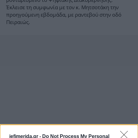
Έκλεισε τη συμφωνία με τον κ. Μητσοτάκη την
προηγούμενη εβδομάδα, με ραντεβού στην οδό
Πειραιώς.
iefimerida.gr -
Do Not Process My Personal