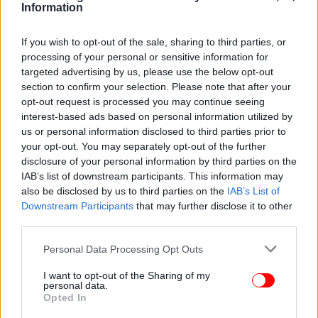
Information
If you wish to opt-out of the sale, sharing to third parties, or
processing of your personal or sensitive information for
targeted advertising by us, please use the below opt-out
section to confirm your selection. Please note that after your
opt-out request is processed you may continue seeing
interest-based ads based on personal information utilized by
us or personal information disclosed to third parties prior to
your opt-out. You may separately opt-out of the further
disclosure of your personal information by third parties on the
IAB’s list of downstream participants. This information may
also be disclosed by us to third parties on the
IAB’s List of
Downstream Participants
that may further disclose it to other
Οι καραμπόλες που έγιναν
third parties.
Please note that this website/app uses one or more Google
Personal Data Processing Opt Outs
Υπήρξαν πολλές καραμπόλες της τελευταίας
services and may gather and store information including but
στιγμής. Ο Μιλτιάδης Βαρβιτσιώτης προοριζόταν
not limited to your visit or usage behaviour. You may click to
I want to opt-out of the Sharing of my
για το Προστασίας του Πολίτη και ο Νότης
personal data.
grant or deny consent to Google and its third-party tags to
Opted In
Μηταράκης για το Ναυτιλίας, αλλά τελικά προέκυψε
use your data for below specified purposes in below Google