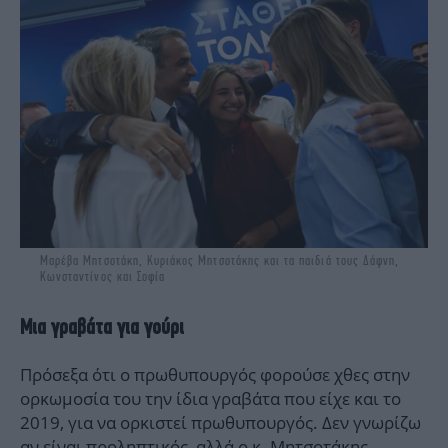
Μαρέβα Μητσοτάκη, Κυριάκος Μητσοτάκης και τα παιδιά τους Δάφνη,
Κωνσταντίνος και Σοφία
Mια γραβάτα για γούρι
Πρόσεξα ότι ο πρωθυπουργός φορούσε χθες στην
ορκωμοσία του την ίδια γραβάτα που είχε και το
2019, για να ορκιστεί πρωθυπουργός. Δεν γνωρίζω
αν είναι προληπτικός, αλλά ο κ. Μητσοτάκης