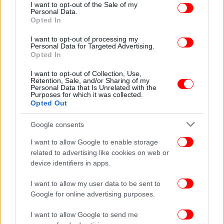
το εντελώς ανάποδο. Με καραμπόλα βρέθηκε στο
consent section.
I want to opt-out of the Sale of my
Personal Data.
υπουργείο Οικογένειας και η Σοφία Ζαχαράκη,
Opted In
αφού είχε συζητηθεί για τη θέση η Δόμνα
Μιχαηλίδου. Τη Ζαχαράκη προόριζε για
I want to opt-out of processing my
Personal Data for Targeted Advertising.
κυβερνητικό εκπρόσωπο ο κ. Μητσοτάκης και
Opted In
τελικά επελέγη ο Παύλος Μαρινάκης, ενώ η Δόμνα
πήγε υφυπουργός Παιδείας.
I want to opt-out of Collection, Use,
Retention, Sale, and/or Sharing of my
Personal Data that Is Unrelated with the
Purposes for which it was collected.
Χηρεύει η θέση του πρέσβη της Ελλάδας στις ΗΠΑ
Opted Out
Την Αλεξάνδρα Παπαδοπούλου, πρέσβειρα της
Google consents
Ελλάδας στις ΗΠΑ, τοποθέτησε ο πρωθυπουργός
I want to allow Google to enable storage
υφυπουργό Εξωτερικών, η οποία ετοιμάζει
related to advertising like cookies on web or
βαλίτσες για να μετακομίσει οριστικά από τη
device identifiers in apps.
Βοστώνη, αφήνοντας τη θέση στην πρεσβεία κενή.
Η κυρία Παπαδοπούλου υπήρξε στενή συνεργάτις
I want to allow my user data to be sent to
του κ. Μητσοτάκη στο Μέγαρο Μαξίμου. Άνθρωπος
Google for online advertising purposes.
της απολύτου εμπιστοσύνης, είναι εκείνη που
I want to allow Google to send me
κανόνισε την ιστορική ομιλία του στο Κογκρέσο,