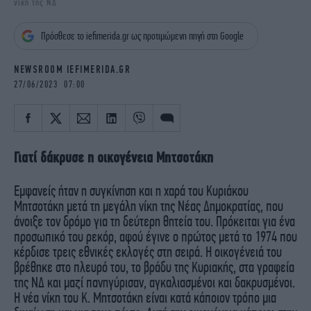
νίκη της ΝΔ
iBOOKS
ΖΩΔΙΑ
OSCARS
THE OCEAN
Πρόσθεσε το iefimerida.gr ως προτιμώμενη πηγή στη Google
MEDIA
ELAMEFORA
NEWSROOM IEFIMERIDA.GR
NEWSLETTER
27/06/2023 07:00
Γιατί δάκρυσε η οικογένεια Μητσοτάκη
Εμφανείς ήταν η συγκίνηση και η χαρά του Κυριάκου
Μητσοτάκη μετά τη μεγάλη νίκη της Νέας Δημοκρατίας, που
άνοιξε τον δρόμο για τη δεύτερη θητεία του. Πρόκειται για ένα
προσωπικό του ρεκόρ, αφού έγινε ο πρώτος μετά το 1974 που
κέρδισε τρεις εθνικές εκλογές στη σειρά. Η οικογένειά του
βρέθηκε στο πλευρό του, το βράδυ της Κυριακής, στα γραφεία
της ΝΔ και μαζί πανηγύρισαν, αγκαλιασμένοι και δακρυσμένοι.
Η νέα νίκη του Κ. Μητσοτάκη είναι κατά κάποιον τρόπο μια