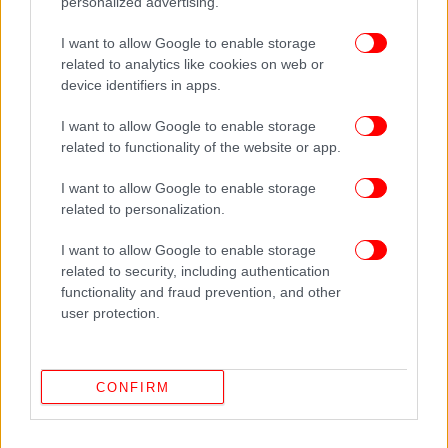
personalized advertising.
αφού διατηρεί στενή φιλία με τη Νάνσι Πελόζι.
Άξιοι και αθόρυβοι άνθρωποι, στις κατάλληλες
I want to allow Google to enable storage
θέσεις.
related to analytics like cookies on web or
device identifiers in apps.
Τσίπρας, πρόεδρος for ever!
I want to allow Google to enable storage
related to functionality of the website or app.
Είναι λάθος να πιστεύουμε ότι ηττήθηκε μόνο ο
Αλέξης Τσίπρας, για έκτη συνεχόμενη φορά.
I want to allow Google to enable storage
Ηττήθηκαν, επίσης, οι ιδέες του ΣΥΡΙΖΑ, η
related to personalization.
στρατηγική της τοξικότητας και ο προγραμματικός
I want to allow Google to enable storage
λαϊκισμός. Η τεράστια επιχείρηση διάλυσης του
related to security, including authentication
ΠΑΣΟΚ και αφομοίωσης των «πράσινων» στελεχών
functionality and fraud prevention, and other
και ψηφοφόρων απέτυχε. Πρόκειται, επίσης, για
user protection.
ήττα του Νίκου Μαραντζίδη, ο οποίος επέτρεψε
στην ηγεσία του ΣΥΡΙΖΑ να διατηρήσει τον ίδιο
τοξικό και καταγγελτικό λόγο που τον χαντάκωσε,
CONFIRM
τελικά. Αλλά και για ήττα του συριζαϊκού Τύπου,
που βυθίστηκε στη λασπολογία.