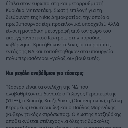
δίπλα στον ευρωπαϊστή και μεταρρυθμιστή
Κυριάκο Μητσοτάκη. Σωστή επιλογή για τη
διεύρυνση της Νέας Δημοκρατίας, την οποία ο
πρωθυπουργός είχε προεκλογικά υποσχεθεί. Αλλά
είναι η μοναδική μεταγραφή από τον χώρο του
εκσυγχρονιστικού Κέντρου, στην παρούσα
κυβέρνηση. Κρατήθηκαν, τελικά, οι ισορροπίες
εντός της ΝΔ και τοποθετήθηκαν στα υπουργεία
πολύ περισσότεροι «γαλάζιοι» βουλευτές.
Μια μεγάλη αναβάθμιση για τέσσερις
Τέσσερα είναι τα στελέχη της ΝΔ που
αναβαθμίζονται δυνατά: ο Γιώργος Γεραπετρίτης
(ΥΠΕΞ), ο Κωστής Χατζηδάκης (Οικονομικών), η Νίκη
Κεραμέως (Εσωτερικών) και ο Παύλος Μαρινάκης
(κυβερνητικός εκπρόσωπος). Ο Κωστής Χατζηδάκης
αποδεικνύεται στέλεχος για όλες τις δύσκολες
αποστολές και πολιτικός που φέρνει αποτελέσματα.