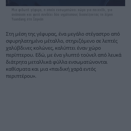
Μια φιδωτή γέφυρα, η οποία ενσωματώνει χώρο για παιχνίδι, για
ανάπαυση και φυτά συνδέει δύο υγρότοπους διασχίζοντας τη λίμνη
Yuandang στη Σαγκάη
Στη μέση της γέφυρας, ένα μεγάλο στέγαστρο από
σφυρηλατημένο μέταλλο, στηριζόμενο σε λεπτές
χαλύβδινες κολώνες, καλύπτει έναν χώρο
περίπτερου. Εδώ, με ένα γλυπτό τούνελ από λευκά
διάτρητα μεταλλικά φύλλα ενσωματώνονται
καθίσματα και μια «παιδική χαρά εντός
περιπτέρου».