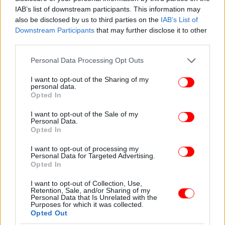
IAB’s list of downstream participants. This information may
also be disclosed by us to third parties on the
IAB’s List of
Downstream Participants
that may further disclose it to other
third parties.
Please note that this website/app uses one or more Google
Personal Data Processing Opt Outs
services and may gather and store information including but
not limited to your visit or usage behaviour. You may click to
I want to opt-out of the Sharing of my
personal data.
grant or deny consent to Google and its third-party tags to
Opted In
use your data for below specified purposes in below Google
consent section.
I want to opt-out of the Sale of my
Personal Data.
Opted In
Λωρίδες φωτός στη βάση της διαδρομής της
γέφυρας δημιουργούν ένα εφέ λάμψης στη λίμνη το
I want to opt-out of processing my
Personal Data for Targeted Advertising.
βράδυ, συμπληρούμενες από φώτα στη βάση των
Opted In
σημείων όπου κάθεται ο περαστικός, κατά μήκος
I want to opt-out of Collection, Use,
των κιγκλιδωμάτων. Φώτα, στρατηγικά
Retention, Sale, and/or Sharing of my
τοποθετημένα στο πάτωμα της παιδικής χαράς
Personal Data that Is Unrelated with the
Purposes for which it was collected.
μέσα στο περίπτερο, δημιουργούν σκιές και
Opted Out
αντανακλάσεις.