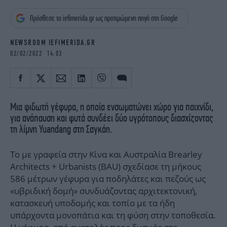
iBOOKS
ΖΩΔΙΑ
Πρόσθεσε το iefimerida.gr ως προτιμώμενη πηγή στη Google
OSCARS
THE OCEAN
MEDIA
ELAMEFORA
NEWSROOM IEFIMERIDA.GR
02/02/2022 14:03
NEWSLETTER
Μια φιδωτή γέφυρα, η οποία ενσωματώνει χώρο για παιχνίδι,
για ανάπαυση και φυτά συνδέει δύο υγρότοπους διασχίζοντας
τη λίμνη Yuandang στη Σαγκάη.
Το με γραφεία στην Κίνα και Αυστραλία Brearley
Architects + Urbanists (BAU) σχεδίασε τη μήκους
586 μέτρων γέφυρα για ποδηλάτες και πεζούς ως
«υβριδική δομή» συνδυάζοντας αρχιτεκτονική,
κατασκευή υποδομής και τοπίο με τα ήδη
υπάρχοντα μονοπάτια και τη φύση στην τοποθεσία.