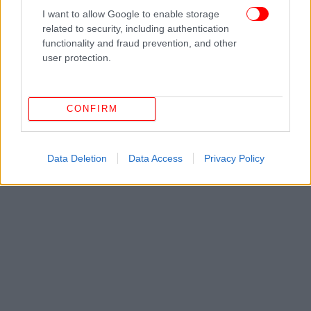
Αποφοίτησε ο εγγονός του JFK από το Χάρβαρντ -Διπλό
I want to allow Google to enable storage
πτυχίο, σε Νομική και Επιχειρήσεις [εικόνες]
related to security, including authentication
Νίκος Αντύπας: 15 εμβληματικά τραγούδια που όλοι
functionality and fraud prevention, and other
user protection.
έχουμε σιγοτραγουδήσει [βίντεο]
Το Facebook έρχεται στην Ελλάδα: Εξαγοράζει τη
startup Accusonus για 100 εκατ. ευρώ και ιδρύει τη Meta
CONFIRM
Hellas
Data Deletion
Data Access
Privacy Policy