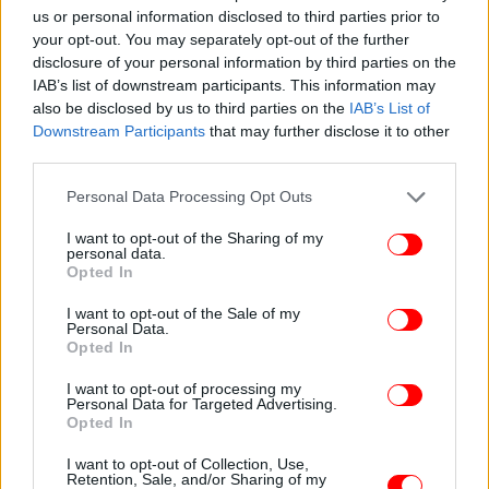
us or personal information disclosed to third parties prior to
your opt-out. You may separately opt-out of the further
disclosure of your personal information by third parties on the
IAB’s list of downstream participants. This information may
also be disclosed by us to third parties on the
IAB’s List of
Downstream Participants
that may further disclose it to other
third parties.
Please note that this website/app uses one or more Google
Personal Data Processing Opt Outs
services and may gather and store information including but
not limited to your visit or usage behaviour. You may click to
I want to opt-out of the Sharing of my
Τα ισόγεια διαμερίσματα διαθέτουν ιδιωτικούς
personal data.
grant or deny consent to Google and its third-party tags to
Opted In
κήπους, προσφέροντας έναν πολύτιμο υπαίθριο
use your data for below specified purposes in below Google
χώρο που ενισχύει την αίσθηση κατοικίας, ενώ το
consent section.
I want to opt-out of the Sale of my
Personal Data.
σύνολο των διαμερισμάτων παραδίδεται με
Opted In
εντοιχιζόμενες ηλεκτρικές συσκευές και
προσεγμένα, πολυτελή φινιρίσματα που
I want to opt-out of processing my
Personal Data for Targeted Advertising.
αναδεικνύουν την ποιότητα της κατασκευής.
Opted In
I want to opt-out of Collection, Use,
Retention, Sale, and/or Sharing of my