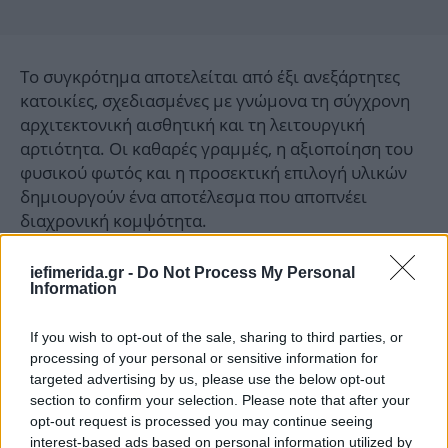
Το συγκρότημα αποτελείται από έξι ανεξάρτητες
κατοικίες, σχεδιασμένες με γνώμονα τη σύγχρονη
αρχιτεκτονική αισθητική και τη λειτουργική
αρτιότητα. Οι καθαρές γραμμές, η αξιοποίηση του
φυσικού φωτός και η προσεκτική επιλογή υλικών
δημιουργούν ένα αποτέλεσμα που αποπνέει
διαχρονική κομψότητα.
Σε επίπεδο τεχνικών προδιαγραφών, τα ακίνητα
iefimerida.gr -
Do Not Process My Personal
Information
ανταποκρίνονται πλήρως στις απαιτήσεις της
σύγχρονης βιώσιμης κατοικίας: ενεργειακή κλάση
If you wish to opt-out of the sale, sharing to third parties, or
Α+, αντλίες θερμότητας, θερμοπρόσοψη και
processing of your personal or sensitive information for
ενδοδαπέδια θέρμανση εξασφαλίζουν υψηλή
targeted advertising by us, please use the below opt-out
ενεργειακή απόδοση και βέλτιστες συνθήκες
section to confirm your selection. Please note that after your
διαβίωσης καθ’ όλη τη διάρκεια του έτους.
opt-out request is processed you may continue seeing
interest-based ads based on personal information utilized by