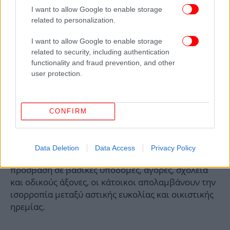
I want to allow Google to enable storage
related to personalization.
I want to allow Google to enable storage
related to security, including authentication
functionality and fraud prevention, and other
user protection.
CONFIRM
Η τοποθεσία αποτελεί καθοριστικό πλεονέκτημα!
Data Deletion
Data Access
Privacy Policy
Σε ένα περιβάλλον που προσφέρει άμεση
πρόσβαση σε βασικές υποδομές, αγορές, σχολεία
και οδικούς άξονες, οι κάτοικοι απολαμβάνουν την
ισορροπία μεταξύ αστικής ευκολίας και οικιστικής
ηρεμίας.