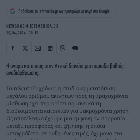
iBOOKS
ΖΩΔΙΑ
Πρόσθεσε το iefimerida.gr ως προτιμώμενη πηγή στη Google
OSCARS
THE OCEAN
MEDIA
ELAMEFORA
NEWSROOM IEFIMERIDA.GR
30/04/2026 10:15
NEWSLETTER
Η αγορά κατοικίας στην Αττική διανύει μία περίοδο βαθιάς
αναδιάρθρωσης.
Τα τελευταία χρόνια, η σταδιακή μετατόπιση
μεγάλου αριθμού ακινήτων προς τη βραχυχρόνια
μίσθωση έχει περιορίσει σημαντικά τη
διαθεσιμότητα κατοικιών για μακροχρόνια χρήση.
Ως αποτέλεσμα έχουμε μια εμφανή ανισορροπία
μεταξύ προσφοράς και ζήτησης, η οποία
μεταφράζεται σε αυξημένες τιμές, όχι μόνο στα