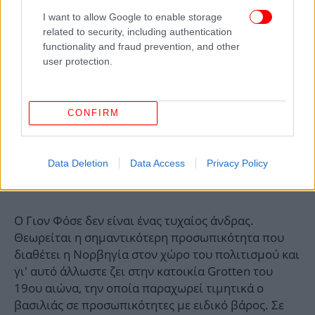
I want to allow Google to enable storage
related to security, including authentication
functionality and fraud prevention, and other
user protection.
CONFIRM
Data Deletion
Data Access
Privacy Policy
Ο Γιον Φόσε δεν είναι ένας τυχαίος άνδρας.
Θεωρείται η σημαντικότερη προσωπικότητα που
διαθέτει η Νορβηγία στον χώρο του πολιτισμού και
γι' αυτό άλλωστε ζει στην κατοικία Grotten του
19ου αιώνα, την οποία παραχωρεί τιμητικά ο
βασιλιάς σε προσωπικότητες με ειδικό βάρος. Σε