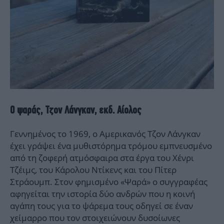
Ο ψαράς, Τζον Λάνγκαν, εκδ. Αίολος
Γεννημένος το 1969, ο Αμερικανός Τζον Λάνγκαν
έχει γράψει ένα μυθιστόρημα τρόμου εμπνευσμένο
από τη ζοφερή ατμόσφαιρα στα έργα του Χένρι
Τζέιμς, του Κάρολου Ντίκενς και του Πίτερ
Στράουμπ. Στον φημισμένο «Ψαρά» ο συγγραφέας
αφηγείται την ιστορία δύο ανδρών που η κοινή
αγάπη τους για το ψάρεμα τους οδηγεί σε έναν
χείμαρρο που τον στοιχειώνουν δυσοίωνες