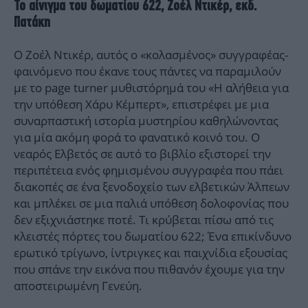
Το αίνιγμα του δωματίου 622, Ζοέλ Ντικέρ, εκδ.
Πατάκη
Ο Ζοέλ Ντικέρ, αυτός ο «κολασμένος» συγγραφέας-
φαινόμενο που έκανε τους πάντες να παραμιλούν
με το page turner μυθιστόρημά του «Η αλήθεια για
την υπόθεση Χάρυ Κέμπερτ», επιστρέφει με μια
συναρπαστική ιστορία μυστηρίου καθηλώνοντας
για μία ακόμη φορά το φανατικό κοινό του. Ο
νεαρός Ελβετός σε αυτό το βιβλίο εξιστορεί την
περιπέτεια ενός φημισμένου συγγραφέα που πάει
διακοπές σε ένα ξενοδοχείο των ελβετικών Άλπεων
και μπλέκει σε μια παλιά υπόθεση δολοφονίας που
δεν εξιχνιάστηκε ποτέ. Τι κρύβεται πίσω από τις
κλειστές πόρτες του δωματίου 622; Ένα επικίνδυνο
ερωτικό τρίγωνο, ίντριγκες και παιχνίδια εξουσίας
που σπάνε την εικόνα που πιθανόν έχουμε για την
αποστειρωμένη Γενεύη.