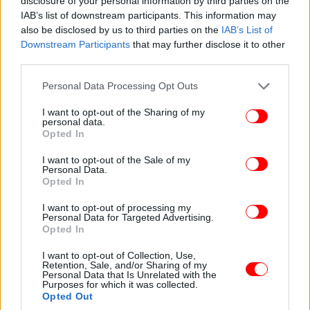
disclosure of your personal information by third parties on the
IAB’s list of downstream participants. This information may
also be disclosed by us to third parties on the
IAB’s List of
Downstream Participants
that may further disclose it to other
third parties.
Please note that this website/app uses one or more Google
Personal Data Processing Opt Outs
services and may gather and store information including but
not limited to your visit or usage behaviour. You may click to
I want to opt-out of the Sharing of my
personal data.
grant or deny consent to Google and its third-party tags to
Opted In
use your data for below specified purposes in below Google
consent section.
I want to opt-out of the Sale of my
Personal Data.
Opted In
I want to opt-out of processing my
Personal Data for Targeted Advertising.
Opted In
I want to opt-out of Collection, Use,
Retention, Sale, and/or Sharing of my
Personal Data that Is Unrelated with the
Purposes for which it was collected.
Opted Out