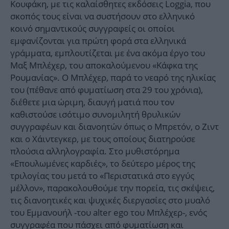
Κουφάκη, με τις καλαίσθητες εκδόσεις Loggia, που
σκοπός τους είναι να συστήσουν στο ελληνικό
κοινό σημαντικούς συγγραφείς οι οποίοι
εμφανίζονται για πρώτη φορά στα ελληνικά
γράμματα, εμπλουτίζεται με ένα ακόμα έργο του
Μαξ Μπλέχερ, του αποκαλούμενου «Κάφκα της
Ρουμανίας». Ο Μπλέχερ, παρά το νεαρό της ηλικίας
του (πέθανε από φυματίωση στα 29 του χρόνια),
διέθετε μια ώριμη, διαυγή ματιά που τον
καθιστούσε ισότιμο συνομιλητή θρυλικών
συγγραφέων και διανοητών όπως ο Μπρετόν, ο Ζιντ
και ο Χάιντεγκερ, με τους οποίους διατηρούσε
πλούσια αλληλογραφία. Στο μυθιστόρημα
«Επουλωμένες καρδιές», το δεύτερο μέρος της
τριλογίας του μετά το «Περιστατικά στο εγγύς
μέλλον», παρακολουθούμε την πορεία, τις σκέψεις,
τις διανοητικές και ψυχικές διεργασίες στο μυαλό
του Εμμανουήλ -του alter ego του Μπλέχερ-, ενός
συγγραφέα που πάσχει από φυματίωση και