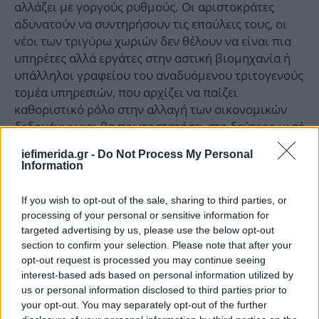
αλλάζει με γοργούς ρυθμούς. Οι αριστοκράτες
αδυνατούν να συντηρήσουν τις επαύλεις τους, οι
νέοι των τριγύρω χωριών δεν θέλουν να είναι πια
υπηρέτες αλλά εργάτες στην αστική βιομηχανία ή
υπάλληλοι γραφείου του αναδυόμενου τριτογενούς
τομέα υπηρεσιών, που αρχίζει να παίζει
καθοριστικό ρόλο στην αλλαγή των οικονομικών
δεδομένων και θα πρωτοστατήσει στο δεύτερο μισό
του 20ού αιώνα. Σε αυτό το μεταβατικό σκηνικό ο
iefimerida.gr -
Do Not Process My Personal
Σουίφτ αφηγείται μια ιστορία αγάπης μεταξύ μιας
Information
καμαριέρας και του πλούσιου νεαρού κληρονόμου
ενός γειτονικού κτήματος. Το βιβλίο έχει
If you wish to opt-out of the sale, sharing to third parties, or
μεταφερθεί στον κινηματογράφο με την Ολίβια
processing of your personal or sensitive information for
Κόλμαν και τον Κόλιν Φερθ.
targeted advertising by us, please use the below opt-out
section to confirm your selection. Please note that after your
opt-out request is processed you may continue seeing
interest-based ads based on personal information utilized by
us or personal information disclosed to third parties prior to
your opt-out. You may separately opt-out of the further