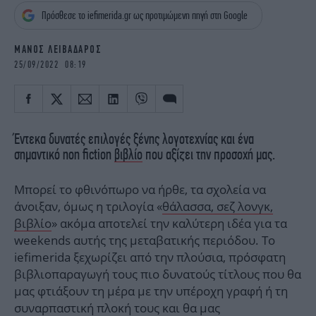
iBOOKS
ΖΩΔΙΑ
Πρόσθεσε το iefimerida.gr ως προτιμώμενη πηγή στη Google
OSCARS
THE OCEAN
MEDIA
ELAMEFORA
ΜΑΝΟΣ ΛΕΙΒΑΔΑΡΟΣ
25/09/2022 08:19
NEWSLETTER
Έντεκα δυνατές επιλογές ξένης λογοτεχνίας και ένα
σημαντικό non fiction
βιβλίο
που αξίζει την προσοχή μας.
Μπορεί το φθινόπωρο να ήρθε, τα σχολεία να
άνοιξαν, όμως η τριλογία «
θάλασσα, σεζ λονγκ,
βιβλίο
» ακόμα αποτελεί την καλύτερη ιδέα για τα
weekends αυτής της μεταβατικής περιόδου. Το
iefimerida ξεχωρίζει από την πλούσια, πρόσφατη
βιβλιοπαραγωγή τους πιο δυνατούς τίτλους που θα
μας φτιάξουν τη μέρα με την υπέροχη γραφή ή τη
συναρπαστική πλοκή τους και θα μας