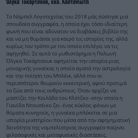
Όλγκα Τοκάρτσουκ, εκδ. Καστανιώτη
Το Νόμπελ Λογοτεχνίας του 2018 μάς σύστησε μια
σπουδαία συγγραφέα, η οποία έχει τόσο ιδιαίτερη
φωνή που είναι αδύνατον να διαβάσεις βιβλίο της
και να μη θυμάσαι για καιρό τις ιστορίες της, αλλά
κυρίως τον τρόπο με τον οποίο επιλέγει να τις
αφηγηθεί. Σε αυτό το μυθιστόρημα η Πολωνή
Όλγκα Τοκάρτσουκ αφηγείται την ιστορία μιας
μοναχικής γυναίκας η οποία αγαπά την αστρολογία
και την ποίηση του Μπλέικ, αλλά που οι
περισσότεροι θεωρούν εκκεντρική, αφού προτιμά
τα ζώα από τους ανθρώπους. Όταν αρχίζει να
μαστίζει την Κοιλάδα του Κλότζκο -στην οποία η
Γιανίδα Ντουσέικο ζει- ένας κύκλος φόνων με
θύματα κυνηγούς, η γυναίκα μπλέκεται σε μια
ιστορία μυστηρίου που μέσα από την αφηγηματική
δεινότητα της νομπελίστριας συγγραφέα παίρνει
φιλοσοφικές και μεταφυσικές διαστάσεις.