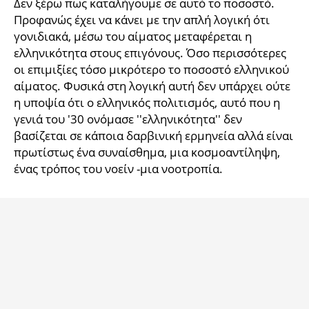
Δεν ξέρω πως καταλήγουμε σε αυτό το ποσοστό.
iBOOKS
ΖΩΔΙΑ
Προφανώς έχει να κάνει με την απλή λογική ότι
OSCARS
THE OCEAN
γονιδιακά, μέσω του αίματος μεταφέρεται η
MEDIA
ELAMEFORA
ελληνικότητα στους επιγόνους. Όσο περισσότερες
οι επιμιξίες τόσο μικρότερο το ποσοστό ελληνικού
αίματος. Φυσικά στη λογική αυτή δεν υπάρχει ούτε
NEWSLETTER
η υποψία ότι ο ελληνικός πολιτισμός, αυτό που η
γενιά του '30 ονόμασε ''ελληνικότητα'' δεν
βασίζεται σε κάποια δαρβινική ερμηνεία αλλά είναι
πρωτίστως ένα συναίσθημα, μια κοσμοαντίληψη,
ένας τρόπος του νοείν -μια νοοτροπία.