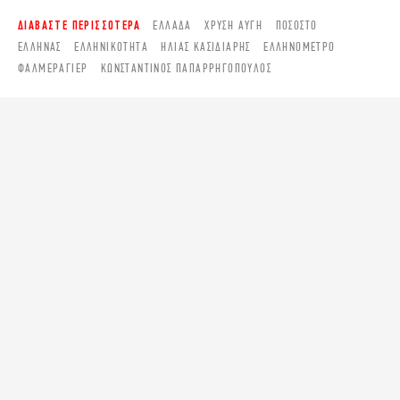
ΔΙΑΒΑΣΤΕ ΠΕΡΙΣΣΟΤΕΡΑ
ΕΛΛΆΔΑ
ΧΡΥΣΉ ΑΥΓΉ
ΠΟΣΟΣΤΌ
ΈΛΛΗΝΑΣ
ΕΛΛΗΝΙΚΌΤΗΤΑ
ΗΛΊΑΣ ΚΑΣΙΔΙΆΡΗΣ
ΕΛΛΗΝΌΜΕΤΡΟ
ΦΑΛΜΕΡΆΓΙΕΡ
ΚΩΝΣΤΑΝΤΊΝΟΣ ΠΑΠΑΡΡΗΓΌΠΟΥΛΟΣ