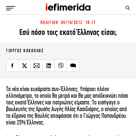
ΠΟΛΙΤΙΚΗ
05/10/2012 18:17
ΕΙΔΗΣΕΙΣ
ΠΟΛΙΤΙΚΗ
Εσύ πόσο τοις εκατό Έλληνας είσαι;
NON PAPER
ΕΛΛΑΔΑ
ΟΙΚΟΝΟΜΙΑ
ΚΟΣΜΟΣ
ΓΙΏΡΓΟΣ ΚΟΚΚΌΛΗΣ
ΠΟΛΙΤΙΣΜΟΣ
ΠΑΝΕΛΛΗΝΙΕΣ
ΖΩΗ
ΣΠΟΡ
ΓΥΝΑΙΚΑ
ENGLISH EDITION
ΠΟΛΗ
STORIES
ΕΚΛΟΓΕΣ
TRAVEL
Τα νέα είναι ευχάριστα συν-Έλληνες. Υπάρχει πλέον
ελληνόμετρο, το οποίο θα μετρά και θα μας αποδεικνύει πόσο
ΤΕΧΝΟΛΟΓΙΑ
ΥΓΕΙΑ
τοις εκατό Έλληνες και πατριώτες είμαστε.
Το εισήγαγε ο
DESIGN
ΟΛΥΜΠΙΑΚΟΙ ΑΓΩΝΕΣ
βουλευτής της Χρυσής Αυγής Ηλίας Κασιδιάρης, ο οποίος από
EURO
GREEN
τα έδρανα της Βουλής αποφάσισε ότι ο Γιώργος Παπανδρέου
είναι 25% Έλληνας.
PODCAST
iAUTOKINITO
iOPINIONS
iGASTRONOMIE