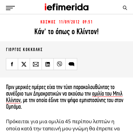
ΚΟΣΜΟΣ
11/09/2012 09:51
ΕΙΔΗΣΕΙΣ
ΠΟΛΙΤΙΚΗ
Κάν' το όπως ο Κλίντον!
NON PAPER
ΕΛΛΑΔΑ
ΟΙΚΟΝΟΜΙΑ
ΚΟΣΜΟΣ
ΓΙΏΡΓΟΣ ΚΟΚΚΌΛΗΣ
ΠΟΛΙΤΙΣΜΟΣ
ΠΑΝΕΛΛΗΝΙΕΣ
ΖΩΗ
ΣΠΟΡ
ΓΥΝΑΙΚΑ
ENGLISH EDITION
ΠΟΛΗ
STORIES
ΕΚΛΟΓΕΣ
TRAVEL
Πριν μερικές ημέρες είχα την τύχη παρακολουθώντας το
συνέδριο των Δημοκρατικών να ακούσω την
ομιλία του Μπιλ
ΤΕΧΝΟΛΟΓΙΑ
ΥΓΕΙΑ
Κλίντον
, με την οποία έδινε την ψήφο εμπιστοσύνης του στον
DESIGN
ΟΛΥΜΠΙΑΚΟΙ ΑΓΩΝΕΣ
Ομπάμα.
EURO
GREEN
PODCAST
iAUTOKINITO
Πρόκειται για μια ομιλία 45 περίπου λεπτών η
iOPINIONS
οποία κατά την ταπεινή μου γνώμη θα έπρεπε να
iGASTRONOMIE