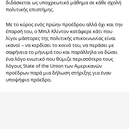
διδάσκεται ως υποχρεωτικό μάθημα σε κάθε σχολή
iBOOKS
ΖΩΔΙΑ
πολιτικής επιστήμης.
OSCARS
THE OCEAN
MEDIA
ELAMEFORA
Με το κύρος ενός πρώην προέδρου αλλά όχι και την
έπαρσή του, ο Μπιλ Κλίντον κατάφερε κάτι που
NEWSLETTER
λίγοι μάστορες της πολιτικής επικοινωνίας είναι
ικανοί – να κερδίσει το κοινό του, να περάσει με
σαφήνεια το μήνυμά του και παράλληλα να δώσει
ένα λόγο ενωτικό που θύμιζε περισσότερο τους
λόγους State of the Union των Αμερικανών
προέδρων παρά μια δήλωση στήριξης για έναν
υποψήφιο πρόεδρο.