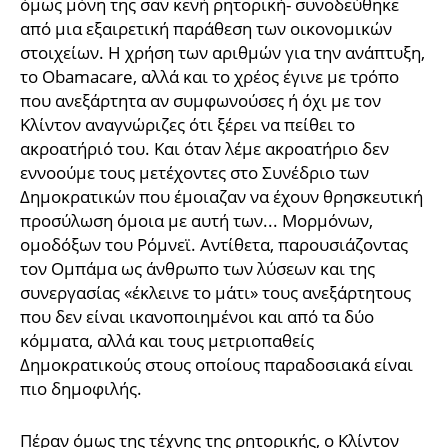
όμως μόνη της σαν κενή ρητορική- συνοδεύθηκε
από μια εξαιρετική παράθεση των οικονομικών
στοιχείων. Η χρήση των αριθμών για την ανάπτυξη,
το Obamacare, αλλά και το χρέος έγινε με τρόπο
που ανεξάρτητα αν συμφωνούσες ή όχι με τον
Κλίντον αναγνώριζες ότι ξέρει να πείθει το
ακροατήριό του. Και όταν λέμε ακροατήριο δεν
εννοούμε τους μετέχοντες στο Συνέδριο των
Δημοκρατικών που έμοιαζαν να έχουν θρησκευτική
προσύλωση όμοια με αυτή των... Μορμόνων,
ομοδόξων του Ρόμνεϊ. Αντίθετα, παρουσιάζοντας
τον Ομπάμα ως άνθρωπο των λύσεων και της
συνεργασίας «έκλεινε το μάτι» τους ανεξάρτητους
που δεν είναι ικανοποιημένοι και από τα δύο
κόμματα, αλλά και τους μετριοπαθείς
Δημοκρατικούς στους οποίους παραδοσιακά είναι
πιο δημοφιλής.
Πέραν όμως της τέχνης της ρητορικής, ο Κλίντον