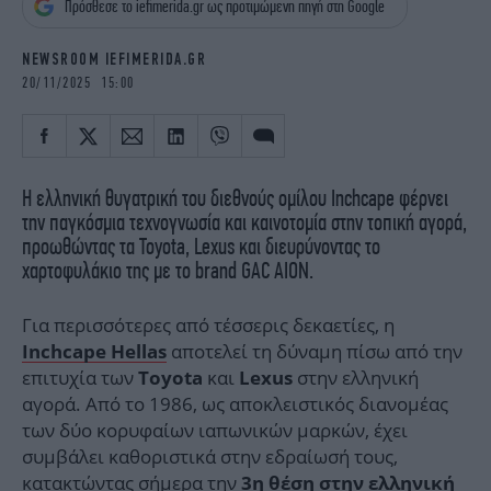
Πρόσθεσε το iefimerida.gr ως προτιμώμενη πηγή στη Google
iBOOKS
ΖΩΔΙΑ
OSCARS
THE OCEAN
NEWSROOM IEFIMERIDA.GR
MEDIA
ELAMEFORA
20/11/2025 15:00
NEWSLETTER
Η ελληνική θυγατρική του διεθνούς ομίλου Inchcape φέρνει
την παγκόσμια τεχνογνωσία και καινοτομία στην τοπική αγορά,
προωθώντας τα Toyota, Lexus και διευρύνοντας το
χαρτοφυλάκιο της με το brand GAC AION.
Για περισσότερες από τέσσερις δεκαετίες, η
αποτελεί τη δύναμη πίσω από την
Inchcape Hellas
επιτυχία των
και
στην ελληνική
Toyota
Lexus
αγορά. Από το 1986, ως αποκλειστικός διανομέας
των δύο κορυφαίων ιαπωνικών μαρκών, έχει
συμβάλει καθοριστικά στην εδραίωσή τους,
κατακτώντας σήμερα την
3η θέση στην ελληνική