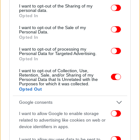
not limited to your visit or usage behaviour. You may click to
I want to opt-out of the Sharing of my
personal data.
grant or deny consent to Google and its third-party tags to
Opted In
use your data for below specified purposes in below Google
consent section.
I want to opt-out of the Sale of my
Personal Data.
Ο βραχίονας ηλεκτροκίνησης
, με
GAC AION
Opted In
περισσότερα από 1 εκατομμύριο ηλεκτρικά
I want to opt-out of processing my
οχήματα που έχουν πωληθεί σε λιγότερο από πέντε
Personal Data for Targeted Advertising.
χρόνια, εδραιώνεται πλέον ως παγκόσμια δύναμη
Opted In
στα Evs. Η πρώτη παρουσία της GAC AION στην
I want to opt-out of Collection, Use,
Ελλάδα εγκαινιάζεται με το AION V, ένα ηλεκτρικό
Retention, Sale, and/or Sharing of my
SUV που συνδυάζει αυτονομία 510 km, ταχεία
Personal Data that Is Unrelated with the
Purposes for which it was collected.
φόρτιση (30%-80% σε 18’) και ανώτερη ασφάλεια με
Opted Out
5 αστέρια EuroNCAP. Η Inchcape Hellas σχεδιάζει
έναν πλήρως ψηφιοποιημένο εκθεσιακό χώρο στα
Google consents
βόρεια προάστια της Αθήνας, που θα λειτουργήσει
I want to allow Google to enable storage
ως σημείο αναφοράς για την ηλεκτροκίνηση, καθώς
related to advertising like cookies on web or
και τη δημιουργία νέου δικτύου πωλήσεων και
device identifiers in apps.
υπηρεσιών που θα υποστηρίξει την περαιτέρω
I want to allow my user data to be sent to