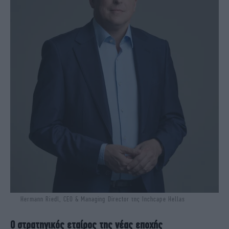
Hermann Riedl, CEO & Managing Director της Inchcape Hellas
Ο στρατηγικός εταίρος της νέας εποχής