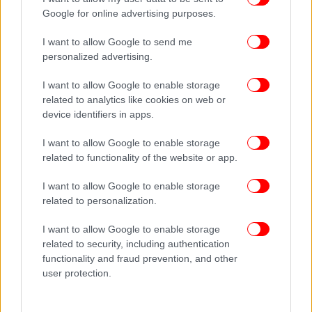
ανάπτυξη της μάρκας.
Google for online advertising purposes.
Επένδυση στην Ελλάδα και στους ανθρώπους της
I want to allow Google to send me
personalized advertising.
Πέρα από την επιχειρηματική ανάπτυξη, η
παραμένει προσηλωμένη στην
I want to allow Google to enable storage
Inchcape Hellas
related to analytics like cookies on web or
ενίσχυση της ελληνικής οικονομίας. Με νέες
device identifiers in apps.
επενδύσεις σε υποδομές, τεχνολογία και
ανθρώπινο δυναμικό, δημιουργεί συνθήκες
I want to allow Google to enable storage
διαρκούς προόδου και απασχόλησης.
related to functionality of the website or app.
I want to allow Google to enable storage
Η εκπαίδευση, η μεταφορά τεχνογνωσίας και η
related to personalization.
ενδυνάμωση των συνεργατών αποτελούν
κεντρικούς άξονες του τρόπου λειτουργίας της.
I want to allow Google to enable storage
Μέσα από αυτή τη φιλοσοφία, συμβάλλει όχι μόνο
related to security, including authentication
στην ανάπτυξη της αγοράς, αλλά και στην ενίσχυση
functionality and fraud prevention, and other
της κουλτούρας βιώσιμης κινητικότητας στη χώρα
user protection.
μας.