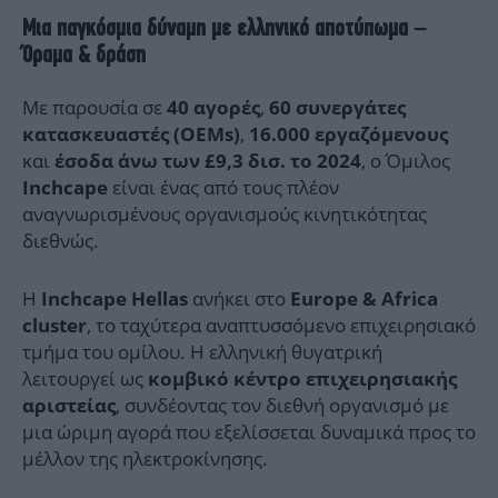
Μια παγκόσμια δύναμη με ελληνικό αποτύπωμα –
Όραμα & δράση
Με παρουσία σε
,
40 αγορές
60 συνεργάτες
,
κατασκευαστές (OEMs)
16.000 εργαζόμενους
και
, ο Όμιλος
έσοδα άνω των £9,3 δισ. το 2024
είναι ένας από τους πλέον
Inchcape
αναγνωρισμένους οργανισμούς κινητικότητας
διεθνώς.
Η
ανήκει στο
Inchcape Hellas
Europe & Africa
, το ταχύτερα αναπτυσσόμενο επιχειρησιακό
cluster
τμήμα του ομίλου. Η ελληνική θυγατρική
λειτουργεί ως
κομβικό κέντρο επιχειρησιακής
, συνδέοντας τον διεθνή οργανισμό με
αριστείας
μια ώριμη αγορά που εξελίσσεται δυναμικά προς το
μέλλον της ηλεκτροκίνησης.