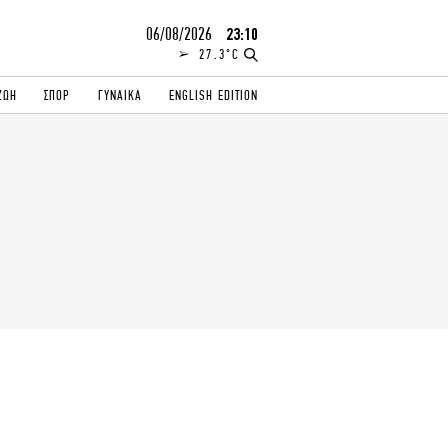
06/08/2026
23:10
27.3°C
ΖΩΗ
ΣΠΟΡ
ΓΥΝΑΙΚΑ
ENGLISH EDITION
ΕΛΛΑΔΑ
ΠΑΝΕΛΛΗΝΙΕΣ
ENGLISH EDITION
TRAVEL
ΟΛΥΜΠΙΑΚΟΙ ΑΓΩΝΕΣ
iAUTOKINITO
ΖΩΔΙΑ
ELAMEFORA