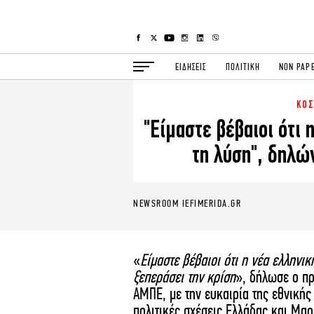
ΕΙΔΗΣΕΙΣ
ΠΟΛΙΤΙΚΗ
NON PAP
ΚΟ
ΕΙΔΗΣΕΙΣ
Π
"Είμαστε βέβαιοι ότι 
ΟΙΚΟΝΟΜΙΑ
Κ
τη λύση", δηλώ
ΖΩΗ
Σ
ΠΟΛΗ
S
ΤΕΧΝΟΛΟΓΙΑ
Υ
NEWSROOM IEFIMERIDA.GR
EURO
G
iOPINIONS
i
OSCARS
T
«
Είμαστε βέβαιοι ότι η νέα ελληνι
ξεπεράσει την κρίση
»,
δήλωσε ο πρ
ΑΜΠΕ, με την ευκαιρία της εθνικής 
NEWSLETTER
πολιτικές σχέσεις Ελλάδας και Μαρ