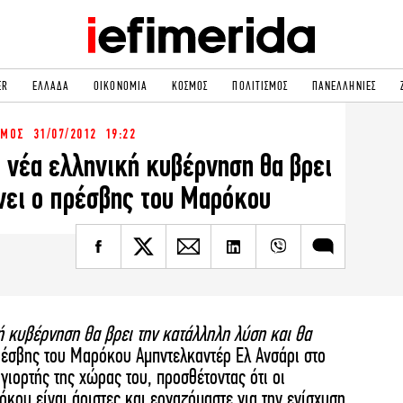
ER
ΕΛΛΑΔΑ
ΟΙΚΟΝΟΜΙΑ
ΚΟΣΜΟΣ
ΠΟΛΙΤΙΣΜΟΣ
ΠΑΝΕΛΛΗΝΙΕΣ
ΣΜΟΣ
31/07/2012 19:22
ΟΛΙΤΙΚΗ
NON PAPER
η νέα ελληνική κυβέρνηση θα βρει
ΟΣΜΟΣ
ΠΟΛΙΤΙΣΜΟΣ
νει ο πρέσβης του Μαρόκου
ΠΟΡ
ΓΥΝΑΙΚΑ
TORIES
ΕΚΛΟΓΕΣ
ΓΕΙΑ
DESIGN
REEN
PODCAST
GASTRONOMIE
iBOOKS
HE OCEAN
MEDIA
κή κυβέρνηση θα βρει την κατάλληλη λύση και θα
έσβης του Μαρόκου Αμπντελκαντέρ Ελ Ανσάρι στο
γιορτής της χώρας του, προσθέτοντας ότι οι
όκου είναι άριστες και εργαζόμαστε για την ενίσχυση