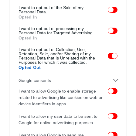
consent section.
I want to opt-out of the Sale of my
Personal Data.
Opted In
I want to opt-out of processing my
Personal Data for Targeted Advertising.
Opted In
I want to opt-out of Collection, Use,
Retention, Sale, and/or Sharing of my
Personal Data that Is Unrelated with the
Purposes for which it was collected.
Opted Out
Google consents
I want to allow Google to enable storage
related to advertising like cookies on web or
device identifiers in apps.
I want to allow my user data to be sent to
Google for online advertising purposes.
I want to allow Google to send me