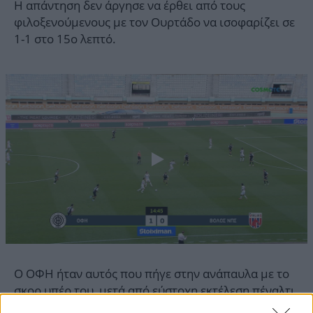
Η απάντηση δεν άργησε να έρθει από τους
φιλοξενούμενους με τον Ουρτάδο να ισοφαρίζει σε
1-1 στο 15ο λεπτό.
Ο ΟΦΗ ήταν αυτός που πήγε στην ανάπαυλα με το
σκορ υπέρ του, μετά από εύστοχη εκτέλεση πέναλτι
του Νέιρα στο 34'.