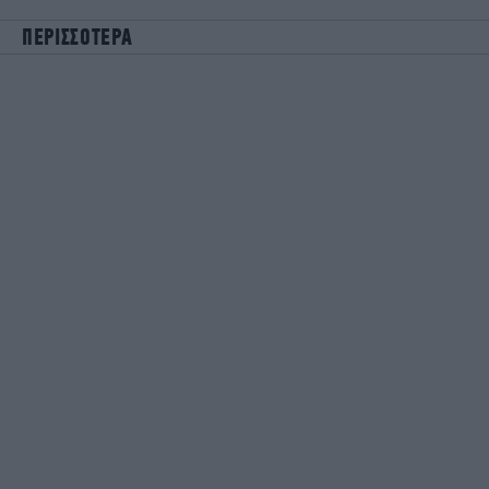
ΠΕΡΙΣΣΟΤΕΡΑ