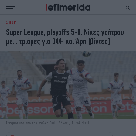
ΣΠΟΡ
ΕΙΔΗΣΕΙΣ
ΠΟΛΙΤΙΚΗ
Super League, playoffs 5-8: Νίκες γοήτρου
NON PAPER
ΕΛΛΑΔΑ
με... τριάρες για ΟΦΗ και Άρη [βίντεο]
ΟΙΚΟΝΟΜΙΑ
ΚΟΣΜΟΣ
ΠΟΛΙΤΙΣΜΟΣ
ΠΑΝΕΛΛΗΝΙΕΣ
ΖΩΗ
ΣΠΟΡ
ΓΥΝΑΙΚΑ
ENGLISH EDITION
ΠΟΛΗ
STORIES
ΕΚΛΟΓΕΣ
TRAVEL
ΤΕΧΝΟΛΟΓΙΑ
ΥΓΕΙΑ
DESIGN
ΟΛΥΜΠΙΑΚΟΙ ΑΓΩΝΕΣ
EURO
GREEN
PODCAST
iAUTOKINITO
Στιγμιότυπο από τον αγώνα ΟΦΗ-Βόλος / Eurokinissi
iOPINIONS
iGASTRONOMIE