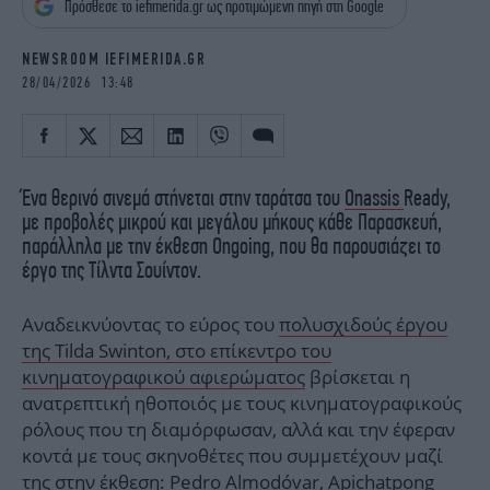
Πρόσθεσε το iefimerida.gr ως προτιμώμενη πηγή στη Google
iBOOKS
ΖΩΔΙΑ
OSCARS
THE OCEAN
NEWSROOM IEFIMERIDA.GR
MEDIA
ELAMEFORA
28/04/2026 13:48
NEWSLETTER
Ένα θερινό σινεμά στήνεται στην ταράτσα του
Onassis
Ready,
με προβολές μικρού και μεγάλου μήκους κάθε Παρασκευή,
παράλληλα με την έκθεση Ongoing, που θα παρουσιάζει το
έργο της Τίλντα Σουίντον.
Αναδεικνύοντας το εύρος του
πολυσχιδούς έργου
της Tilda Swinton, στο επίκεντρο του
κινηματογραφικού αφιερώματος
βρίσκεται η
ανατρεπτική ηθοποιός με τους κινηματογραφικούς
ρόλους που τη διαμόρφωσαν, αλλά και την έφεραν
κοντά με τους σκηνοθέτες που συμμετέχουν μαζί
της στην έκθεση: Pedro Almodóvar, Apichatpong