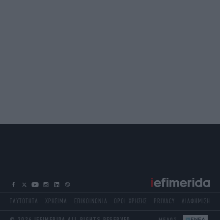
ΤΑΥΤΟΤΗΤΑ
ΧΡΗΣΙΜΑ
ΕΠΙΚΟΙΝΩΝΙΑ
ΟΡΟΙ ΧΡΗΣΗΣ
PRIVACY
ΔΙΑΦΗΜΙΣΗ
© 2026 IEFIMERIDA ALL RIGHTS RESERVED
ΜΕΛΟΣ