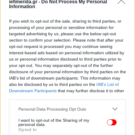
iefimerida.gr -
Do Not Process My Personal
22.5
Information
Depuis le Jour (απόσπασμα από την ταινία “Aria”)
(1987), Derek Jarman, Διάρκεια: 6΄
If you wish to opt-out of the sale, sharing to third parties, or
Caravaggio (1986), Derek Jarman, Διάρκεια: 93΄
processing of your personal or sensitive information for
targeted advertising by us, please use the below opt-out
section to confirm your selection. Please note that after your
29.5
opt-out request is processed you may continue seeing
Bloeiende bloemen en plantenbewegingen (1932),
interest-based ads based on personal information utilized by
J.C. Mol, Διάρκεια: 4΄17΄΄
us or personal information disclosed to third parties prior to
Io sono l'amore (2009), Luca Guadagnino, Διάρκεια:
your opt-out. You may separately opt-out of the further
120΄
disclosure of your personal information by third parties on the
IAB’s list of downstream participants. This information may
also be disclosed by us to third parties on the
IAB’s List of
5.6
Downstream Participants
that may further disclose it to other
January Stories (version Harinezumi) (2024),
third parties.
Apichatpong Weerasethakul, Διάρκεια: 4΄
Memoria (2021), Apichatpong Weerasethakul,
Please note that this website/app uses one or more Google
Personal Data Processing Opt Outs
services and may gather and store information including but
Διάρκεια: 136΄
not limited to your visit or usage behaviour. You may click to
I want to opt-out of the Sharing of my
personal data.
grant or deny consent to Google and its third-party tags to
Opted In
12.6
use your data for below specified purposes in below Google