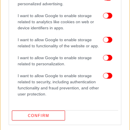
ΟΛΕΣ ΟΙ ΕΙΔΗΣΕΙΣ
personalized advertising.
Τι δείχνουν οι αναρτήσεις του 31χρονου δασκάλου που
I want to allow Google to enable storage
ήθελε να πυροβολήσει τον Τραμπ -Παρακινούσε και
related to analytics like cookies on web or
άλλους να πάρουν όπλα
device identifiers in apps.
Έτσι έκλεβαν τον ΦΠΑ οι έμποροι-«φαντάσματα»
I want to allow Google to enable storage
-Ακόμη 1.400 επιχειρήσεις στα δίχτυα της ΑΑΔΕ, 9,9 εκατ.
related to functionality of the website or app.
ευρώ η ζημιά για το Δημόσιο
Μυστήριο με το πώς πέρασε ανενόχλητο τα Στενά του
I want to allow Google to enable storage
Ορμούζ το πλωτό «παλάτι» Nord των 500 εκατ. δολαρίων
related to personalization.
I want to allow Google to enable storage
related to security, including authentication
functionality and fraud prevention, and other
user protection.
CONFIRM