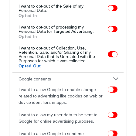
Springer Spaniels (2018), Tilda Swinton & Sandro
consent section.
I want to opt-out of the Sale of my
Kopp, Διάρκεια: 6΄
Personal Data.
Opted In
The Room Next Door (2024), Pedro Almodóvar,
Διάρκεια: 110΄
I want to opt-out of processing my
Personal Data for Targeted Advertising.
Opted In
19.6
A Portrait of Ga (1952), Margaret Tait, Διάρκεια: 5΄
I want to opt-out of Collection, Use,
Retention, Sale, and/or Sharing of my
The Eternal Daughter (2022), Joanna Hogg, Διάρκεια:
Personal Data that Is Unrelated with the
Purposes for which it was collected.
96΄
Opted Out
26.6
Google consents
Interlude (2005), Joost van Veen, Διάρκεια: 2΄
I want to allow Google to enable storage
Only Lovers Left Alive (2013), Jim Jarmusch,
related to advertising like cookies on web or
Διάρκεια: 123΄
device identifiers in apps.
I want to allow my user data to be sent to
(Στρατή Τσίρκα 2, Άγ. Ιωάννης
Onassis Ready
Google for online advertising purposes.
Ρέντης)
I want to allow Google to send me