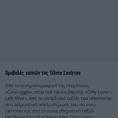
Προβολές ταινιών της Τίλντα Σουίντον
Από το κινηματογραφικό της ντεμπούτο,
«Caravaggio», στην cult ταινία βαμπίρ, «Only Lovers
Left Alive», από τo υπαρξιακό ταξίδι του «Memoria»
στη σεξουαλική απελευθέρωση του «Io sono
l’amore» και από τo συναισθηματικό ταξίδι
απώλειας του «The Room Next Door» στην