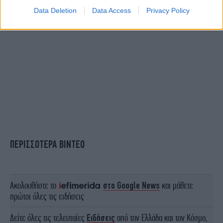
Data Deletion
Data Access
Privacy Policy
ΠΕΡΙΣΣΟΤΕΡΑ ΒΙΝΤΕΟ
Ακολουθήστε το
στο Google News
και μάθετε
πρώτοι όλες τις ειδήσεις
Δείτε όλες τις τελευταίες
Ειδήσεις
από την Ελλάδα και τον Κόσμο,