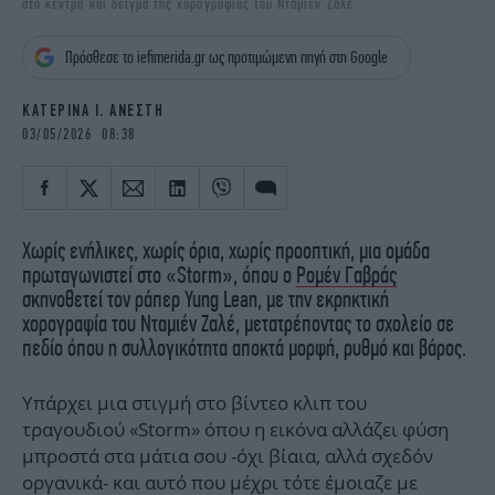
στο κέντρο και δείγμα της χορογραφίας του Ντάμιεν Ζαλέ
iBOOKS
ΖΩΔΙΑ
OSCARS
THE OCEAN
Πρόσθεσε το iefimerida.gr ως προτιμώμενη πηγή στη Google
MEDIA
ELAMEFORA
ΚΑΤΕΡΙΝΑ Ι. ΑΝΕΣΤΗ
NEWSLETTER
03/05/2026 08:38
Χωρίς ενήλικες, χωρίς όρια, χωρίς προοπτική, μια ομάδα
πρωταγωνιστεί στο «Storm», όπου ο
Ρομέν Γαβράς
σκηνοθετεί τον ράπερ Yung Lean, με την εκρηκτική
χορογραφία του Νταμιέν Ζαλέ, μετατρέποντας το σχολείο σε
πεδίο όπου η συλλογικότητα αποκτά μορφή, ρυθμό και βάρος.
Υπάρχει μια στιγμή στο βίντεο κλιπ του
τραγουδιού «Storm» όπου η εικόνα αλλάζει φύση
μπροστά στα μάτια σου -όχι βίαια, αλλά σχεδόν
οργανικά- και αυτό που μέχρι τότε έμοιαζε με