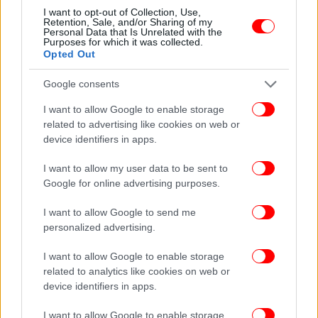
I want to opt-out of Collection, Use,
Retention, Sale, and/or Sharing of my
Personal Data that Is Unrelated with the
Purposes for which it was collected.
Εδώ βρίσκεται και το πολιτικό βάθος του έργου.Το
Opted Out
σχολείο στο «Storm» δεν είναι απλώς ένα σκηνικό
παρακμής, είναι ένας θεσμός που έχει αδειάσει από
Google consents
νόημα, ένας χώρος χωρίς ενήλικη παρουσία, χωρίς
I want to allow Google to enable storage
δομές που να παράγουν προοπτική, και τα αγόρια
related to advertising like cookies on web or
κινούνται μέσα του σαν να δοκιμάζουν τα όρια ενός
device identifiers in apps.
κόσμου που δεν τους προσφέρει καμία
σταθερότητα. Η βία δεν εμφανίζεται ως σοκ,
I want to allow my user data to be sent to
λειτουργεί ως καθημερινή γλώσσα, ως μηχανισμός
Google for online advertising purposes.
ιεράρχησης.
I want to allow Google to send me
personalized advertising.
Η σκηνή της φωτογραφίας αποκτά έτσι μια δεύτερη
ανάγνωση. Η αναμνηστική φωτογραφία είναι
I want to allow Google to enable storage
κατεξοχήν ένα εργαλείο του θεσμού για να
related to analytics like cookies on web or
device identifiers in apps.
δημιουργήσει μια ταυτότητα, που λέει «ανήκεις
εδώ», που οργανώνει το σύνολο σε μια
I want to allow Google to enable storage