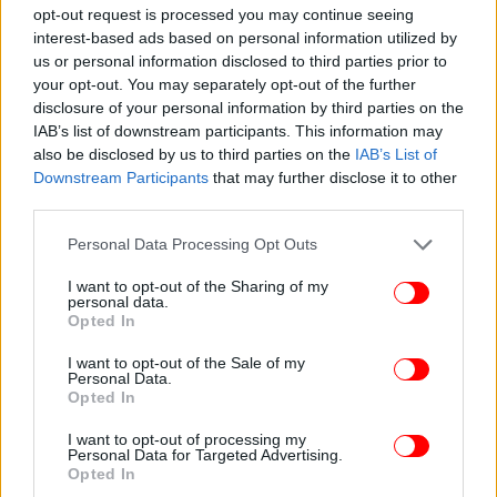
κουλτούρα των ανδρικών ομάδων, από την
opt-out request is processed you may continue seeing
πειθαρχία που μετατρέπεται σε εκτόνωση, και αυτό
interest-based ads based on personal information utilized by
έχει σημασία, γιατί η σκηνή δεν είναι απλώς
us or personal information disclosed to third parties prior to
εντυπωσιακή. Είναι μια ακριβής μελέτη του πώς
your opt-out. You may separately opt-out of the further
disclosure of your personal information by third parties on the
συγκροτείται μια αγέλη, πώς παράγεται η συνοχή
IAB’s list of downstream participants. This information may
μέσα από επανάληψη και συγχρονισμό, πώς η
also be disclosed by us to third parties on the
IAB’s List of
ατομικότητα υποχωρεί μπροστά σε έναν κοινό
Downstream Participants
that may further disclose it to other
ρυθμό που μπορεί να γίνει τόσο απελευθερωτικός
third parties.
όσο και επικίνδυνος.
Please note that this website/app uses one or more Google
Personal Data Processing Opt Outs
services and may gather and store information including but
not limited to your visit or usage behaviour. You may click to
I want to opt-out of the Sharing of my
personal data.
grant or deny consent to Google and its third-party tags to
Opted In
use your data for below specified purposes in below Google
consent section.
I want to opt-out of the Sale of my
Personal Data.
Opted In
I want to opt-out of processing my
Personal Data for Targeted Advertising.
Opted In