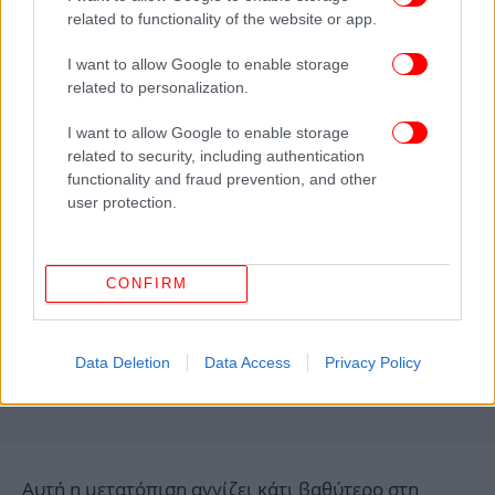
αναγνωρίσιμη μορφή. Στο «Storm» αυτή η μορφή
related to functionality of the website or app.
καταρρέει εκ των έσω. Το σύνολο δεν διαλύεται,
ενεργοποιείται. Η ομάδα μετατρέπεται σε σώμα
I want to allow Google to enable storage
που κινείται με δικούς του κανόνες.
related to personalization.
I want to allow Google to enable storage
related to security, including authentication
functionality and fraud prevention, and other
user protection.
CONFIRM
Data Deletion
Data Access
Privacy Policy
Αυτή η μετατόπιση αγγίζει κάτι βαθύτερο στη