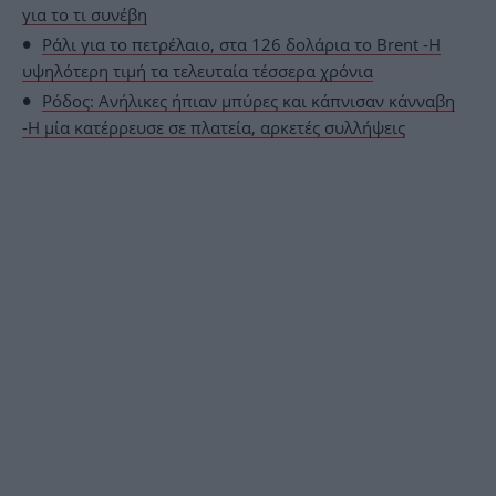
για το τι συνέβη
Ράλι για το πετρέλαιο, στα 126 δολάρια το Brent -Η
υψηλότερη τιμή τα τελευταία τέσσερα χρόνια
Ρόδος: Ανήλικες ήπιαν μπύρες και κάπνισαν κάνναβη
-Η μία κατέρρευσε σε πλατεία, αρκετές συλλήψεις