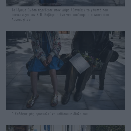
Το Ίδρυμα Ωνάση παρέδωσε στον Δήμο Αθηναίων το γλυπτό που
απεικονίζει τον Κ.Π. Καβάφη - ένα νέο τοπόσημο στη Διονυσίου
Αρεοπαγίτου
Ο Καβάφης μάς προσκαλεί να καθίσουμε δίπλα του