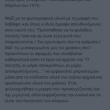
Απρίλιο του 1919.
Μαζί με το φωτογραφικό υλικό με τη μορφή του
Καβάφη -και όπως ο ίδιος έγραψε απευθυνόμενος
στον εαυτό του: “Προσπάθησε να τα φυλάξεις
ποιητή,/ όσο και αν είναι λίγα αυτά που
σταματιούνται./ Του ερωτισμού σου τα οράματα./
Βάλ’ τα, μισοκρυμμένα, μες τες φράσεις σου”-
προκύπτουν οι αφορμές που συνέβαλαν
καθοριστικά ώστε το έργο να αρχίσει και "Ο
ποιητής, εν μέρει αποκρύπτων, εν μέρει
αποκρυπτόμενος…" να εμφανιστεί μπροστά μου
μέσα από το εύπλαστο υλικό του πηλού αρχικά και
αργότερα στο υλικό του χαλκού. Έτσι,
φιλοτεχνήθηκε η μορφή του· προσεγγίζοντάς την
όχι μιμητικά, αλλά εκφράζοντας την εικόνα και το
είναι του ποιητικού του κόσμου».