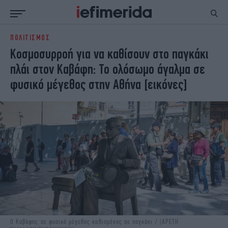
ΠΟΛΙΤΙΣΜΟΣ
ΕΙΔΗΣΕΙΣ
ΠΟΛΙΤΙΚΗ
Κοσμοσυρροή για να καθίσουν στο παγκάκι
NON PAPER
ΕΛΛΑΔΑ
πλάι στον Καβάφη: Το ολόσωμο άγαλμα σε
ΟΙΚΟΝΟΜΙΑ
ΚΟΣΜΟΣ
φυσικό μέγεθος στην Αθήνα [εικόνες]
ΠΟΛΙΤΙΣΜΟΣ
ΠΑΝΕΛΛΗΝΙΕΣ
ΖΩΗ
ΣΠΟΡ
ΓΥΝΑΙΚΑ
ENGLISH EDITION
ΠΟΛΗ
STORIES
ΕΚΛΟΓΕΣ
TRAVEL
ΤΕΧΝΟΛΟΓΙΑ
ΥΓΕΙΑ
DESIGN
ΟΛΥΜΠΙΑΚΟΙ ΑΓΩΝΕΣ
EURO
GREEN
PODCAST
iAUTOKINITO
iOPINIONS
iGASTRONOMIE
Ο Καβάφης σε φυσικό μέγεθος καθισμένος σε παγκάκι / (ΑΡΕΤΗ