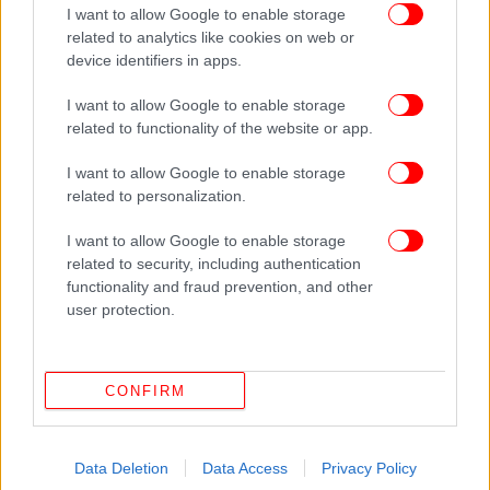
I want to allow Google to enable storage
related to analytics like cookies on web or
device identifiers in apps.
I want to allow Google to enable storage
related to functionality of the website or app.
I want to allow Google to enable storage
related to personalization.
I want to allow Google to enable storage
Η Ελευθερία Ντεκώ φωτίζει τον Καβάφη
related to security, including authentication
functionality and fraud prevention, and other
Το γλυπτό φωτίζεται από τη διακεκριμένη Ελληνίδα
user protection.
σχεδιάστρια φωτισμών Ελευθερία Ντεκώ, σε μια
μελέτη φωτισμού που βρίσκεται σε διαρκή διάλογο
με το περιβάλλον στο οποίο εντάσσεται.
CONFIRM
Η μορφή του Καβάφη αντλεί έμπνευση από
φωτογραφία του αρχείου Καβάφη που τον
Data Deletion
Data Access
Privacy Policy