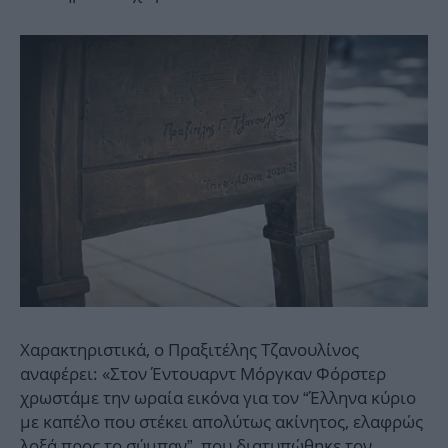
Χαρακτηριστικά, ο Πραξιτέλης Τζανουλίνος
αναφέρει: «Στον Έντουαρντ Μόργκαν Φόρστερ
χρωστάμε την ωραία εικόνα για τον “Έλληνα κύριο
με καπέλο που στέκει απολύτως ακίνητος, ελαφρώς
λοξά προς το σύμπαν”, που διατυπώθηκε τον