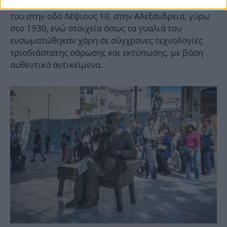
απεικονίζει καθιστό σε ανάκλιντρο στο διαμέρισμά
του στην οδό Λέψιους 10, στην Αλεξάνδρεια, γύρω
στο 1930, ενώ στοιχεία όπως τα γυαλιά του
ενσωματώθηκαν χάρη σε σύγχρονες τεχνολογίες
τρισδιάστατης σάρωσης και εκτύπωσης, με βάση
αυθεντικά αντικείμενα.