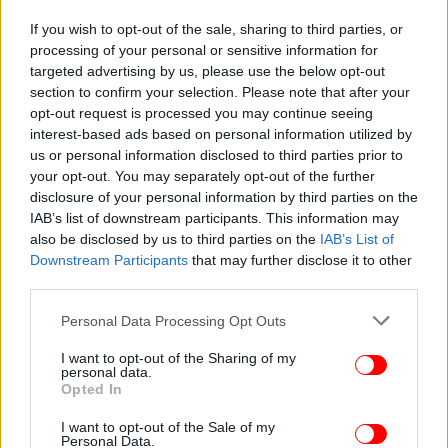
If you wish to opt-out of the sale, sharing to third parties, or
processing of your personal or sensitive information for
targeted advertising by us, please use the below opt-out
section to confirm your selection. Please note that after your
opt-out request is processed you may continue seeing
interest-based ads based on personal information utilized by
us or personal information disclosed to third parties prior to
your opt-out. You may separately opt-out of the further
disclosure of your personal information by third parties on the
IAB’s list of downstream participants. This information may
also be disclosed by us to third parties on the
IAB’s List of
Downstream Participants
that may further disclose it to other
third parties.
Το γλυπτό φωτίζεται από τη διακεκριμένη Ελληνίδα σχεδιάστρια
Please note that this website/app uses one or more Google
Personal Data Processing Opt Outs
φωτισμών Ελευθερία Ντεκώ
services and may gather and store information including but
not limited to your visit or usage behaviour. You may click to
I want to opt-out of the Sharing of my
personal data.
grant or deny consent to Google and its third-party tags to
Opted In
use your data for below specified purposes in below Google
consent section.
I want to opt-out of the Sale of my
Personal Data.