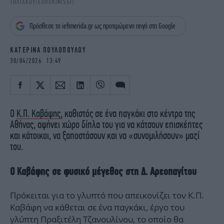
ΤΗΛIAΚΟΥ/EUROKINISSI)
iBOOKS
ΖΩΔΙΑ
OSCARS
THE OCEAN
Πρόσθεσε το iefimerida.gr ως προτιμώμενη πηγή στη Google
MEDIA
ELAMEFORA
ΚΑΤΕΡΙΝΑ ΠΟΥΛΟΠΟΥΛΟΥ
NEWSLETTER
30/04/2026 13:49
Ο
Κ.Π. Καβάφης,
καθιστός σε ένα παγκάκι στο κέντρο της
Αθήνας, αφήνει χώρο δίπλα του για να κάτσουν επισκέπτες
και κάτοικοι, να ξαποστάσουν και να «συνομιλήσουν» μαζί
του.
Ο Καβάφης σε φυσικό μέγεθος στη Δ. Αρεοπαγίτου
Πρόκειται για το γλυπτό που απεικονίζει τον Κ.Π.
Καβάφη να κάθεται σε ένα παγκάκι, έργο του
γλύπτη Πραξιτέλη Τζανουλίνου, το οποίο θα