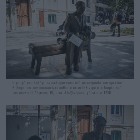
Η μορφή του Καβάφη αντλεί έμπνευση από φωτογραφία του αρχείου
Καβάφη που τον απεικονίζει καθιστό σε ανάκλιντρο στο διαμέρισμά
του στην οδό Λέψιους 10, στην Αλεξάνδρεια, γύρω στο 1930