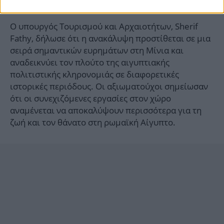
ελληνορωμαϊκών θρησκευτικών παραδόσεων.
Ο υπουργός Τουρισμού και Αρχαιοτήτων, Sherif
Fathy, δήλωσε ότι η ανακάλυψη προστίθεται σε μια
σειρά σημαντικών ευρημάτων στη Μίνια και
αναδεικνύει τον πλούτο της αιγυπτιακής
πολιτιστικής κληρονομιάς σε διαφορετικές
ιστορικές περιόδους. Οι αξιωματούχοι σημείωσαν
ότι οι συνεχιζόμενες εργασίες στον χώρο
αναμένεται να αποκαλύψουν περισσότερα για τη
ζωή και τον θάνατο στη ρωμαϊκή Αίγυπτο.