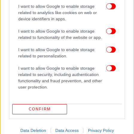
Περαιτέρω ανασκαφή ανατολικά ενός κοντινού
I want to allow Google to enable storage
πτολεμαϊκού τάφου αποκάλυψε ένα όρυγμα με
related to analytics like cookies on web or
τρεις θαλάμους, κατασκευασμένους από
device identifiers in apps.
ασβεστόλιθο.
I want to allow Google to enable storage
related to functionality of the website or app.
Στον πρώτο θάλαμο, οι αρχαιολόγοι βρήκαν ένα
αγγείο που περιείχε αποτεφρωμένα λείψανα
I want to allow Google to enable storage
ενήλικα, μαζί με τα οστά ενός βρέφους και το
related to personalization.
κεφάλι ενός αιλουροειδούς, όλα τυλιγμένα σε
υφασμάτινα απομεινάρια. Ο δεύτερος θάλαμος
I want to allow Google to enable storage
related to security, including authentication
περιείχε αποτεφρωμένα λείψανα δύο ατόμων και
functionality and fraud prevention, and other
παρόμοια οστά ζώων, γεγονός που υποδηλώνει
user protection.
επαναλαμβανόμενες τελετουργικές πρακτικές.
Νοτιότερα, η ομάδα εντόπισε πήλινα και χάλκινα
CONFIRM
ειδώλια, μεταξύ των οποίων απεικονίσεις του
Αρποκράτη και του Έρωτα. Τα αντικείμενα αυτά
αντικατοπτρίζουν ένα μείγμα αιγυπτιακών και
Data Deletion
Data Access
Privacy Policy