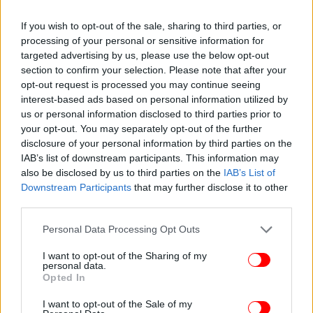
Μία από τις χρυσές γλώσσες που βρέθηκαν κατά τη διάρκεια της
ανασκαφής
If you wish to opt-out of the sale, sharing to third parties, or
processing of your personal or sensitive information for
Οι ειδικοί επισημαίνουν ότι το εύρημα αυτό
targeted advertising by us, please use the below opt-out
αναδεικνύει τη διάδοση της ελληνικής λογοτεχνίας
section to confirm your selection. Please note that after your
opt-out request is processed you may continue seeing
στη ρωμαϊκή Αίγυπτο και ενισχύει την πολιτιστική
interest-based ads based on personal information utilized by
αξία του χώρου.
us or personal information disclosed to third parties prior to
your opt-out. You may separately opt-out of the further
disclosure of your personal information by third parties on the
IAB’s list of downstream participants. This information may
also be disclosed by us to third parties on the
IAB’s List of
Downstream Participants
that may further disclose it to other
third parties.
Please note that this website/app uses one or more Google
Personal Data Processing Opt Outs
services and may gather and store information including but
not limited to your visit or usage behaviour. You may click to
I want to opt-out of the Sharing of my
personal data.
grant or deny consent to Google and its third-party tags to
Opted In
use your data for below specified purposes in below Google
consent section.
I want to opt-out of the Sale of my