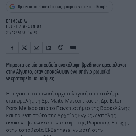
iBOOKS
ΖΩΔΙΑ
Πρόσθεσε το iefimerida.gr ως προτιμώμενη πηγή στη Google
OSCARS
THE OCEAN
MEDIA
ELAMEFORA
EΠΙΜΕΛΕΙΑ:
ΓΕΩΡΓΙΑ ΑΡΣΕΝΙΟΥ
21/04/2026 16:25
NEWSLETTER
Μπροστά σε μία σπουδαία ανακάλυψη βρέθηκαν αρχαιολόγοι
στην
Αίγυπτο
, όταν αποκάλυψαν ένα σπάνιο ρωμαϊκό
νεκροταφείο με μούμιες.
Η αιγυπτο-ισπανική αρχαιολογική αποστολή, με
επικεφαλής τη Δρ. Maite Mascort και τη Δρ. Ester
Pons Mellado από το Πανεπιστήμιο της Βαρκελώνης
και το Ινστιτούτο της Αρχαίας Εγγύς Ανατολής,
ανακάλυψε έναν σπάνιο τάφο της Ρωμαϊκής Εποχής
στην τοποθεσία El-Bahnasa, γνωστή στην