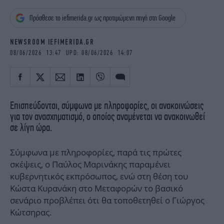
iBOOKS
ΖΩΔΙΑ
Πρόσθεσε το iefimerida.gr ως προτιμώμενη πηγή στη Google
OSCARS
THE OCEAN
MEDIA
ELAMEFORA
NEWSROOM IEFIMERIDA.GR
08/06/2026 13:47 UPD: 08/06/2026 14:07
NEWSLETTER
Επισπεύδονται, σύμφωνα με πληροφορίες, οι ανακοινώσεις
για τον ανασχηματισμό, ο οποίος αναμένεται να ανακοινωθεί
σε λίγη ώρα.
Σύμφωνα με πληροφορίες, παρά τις πρώτες
σκέψεις, ο Παύλος Μαρινάκης παραμένει
κυβερνητικός εκπρόσωπος, ενώ στη θέση του
Κώστα Κυρανάκη στο Μεταφορών το βασικό
σενάριο προβλέπει ότι θα τοποθετηθεί ο Γιώργος
Κώτσηρας.