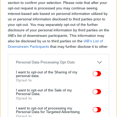
εκπρόσωπος Παύλος Μαρινάκης τις τοποθετούσε
section to confirm your selection. Please note that after your
opt-out request is processed you may continue seeing
την Πέμπτη, οι νεότερες πληροφορίες αναφέρουν
interest-based ads based on personal information utilized by
ότι θα γίνει τα επόμενα λεπτά.
us or personal information disclosed to third parties prior to
your opt-out. You may separately opt-out of the further
disclosure of your personal information by third parties on the
Ακολουθήστε το
στο Google News
και μάθετε
IAB’s list of downstream participants. This information may
πρώτοι όλες τις ειδήσεις
also be disclosed by us to third parties on the
IAB’s List of
Downstream Participants
that may further disclose it to other
Δείτε όλες τις τελευταίες
Ειδήσεις
από την Ελλάδα και τον Κόσμο,
third parties.
στο
Please note that this website/app uses one or more Google
Personal Data Processing Opt Outs
services and may gather and store information including but
not limited to your visit or usage behaviour. You may click to
I want to opt-out of the Sharing of my
ΔΙΑΒΑΣΤΕ ΠΕΡΙΣΣΟΤΕΡΑ
ΑΝΑΧΗΜΑΤΙΣΜΌΣ
personal data.
grant or deny consent to Google and its third-party tags to
Opted In
use your data for below specified purposes in below Google
consent section.
I want to opt-out of the Sale of my
Personal Data.
Opted In
I want to opt-out of processing my
Personal Data for Targeted Advertising.
Opted In