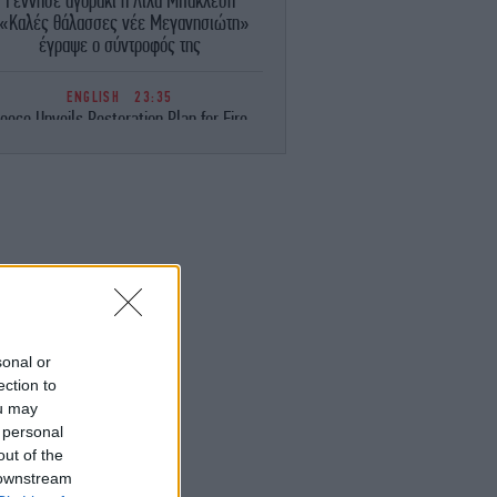
Γέννησε αγοράκι η Λίλα Μπακλέση
«Καλές θάλασσες νέε Μεγανησιώτη»
έγραψε ο σύντροφός της
ENGLISH
23:35
eece Unveils Restoration Plan for Fire-
avaged Western Attica, Vows Erosion
Works by September 15
ΕΛΛΑΔΑ
23:28
Φωτιά στη Σητεία -Επιχειρούν 40
οσβέστες, ισχυροί άνεμοι στην περιοχή
ΚΟΣΜΟΣ
23:16
ιμακώνεται η κόντρα Μαδρίτης-Ρώμης:
Η κυβέρνηση Σάντσεθ ανακοίνωσε
sonal or
έγχους στα σύνορα για ταξιδιώτες από
ection to
την Ιταλία
ou may
 personal
ΚΟΣΜΟΣ
23:14
out of the
υρκία: «Η συμφωνία με το Πακιστάν και
 downstream