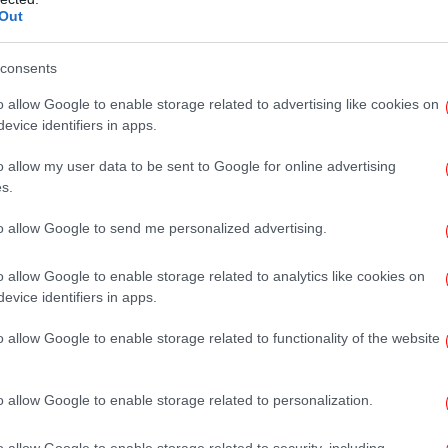
δρόμιο, καλύπτοντας κάθε απαίτηση των
Out
ν.
Αξι
consents
λύτερο mega yacht στην κατηγορία του,
o allow Google to enable storage related to advertising like cookies on
 ως ένα «πλωτό παλάτι».
evice identifiers in apps.
o allow my user data to be sent to Google for online advertising
Έ
s.
Σα
to allow Google to send me personalized advertising.
o allow Google to enable storage related to analytics like cookies on
Β
evice identifiers in apps.
o allow Google to enable storage related to functionality of the website
o allow Google to enable storage related to personalization.
Φω
o allow Google to enable storage related to security, including