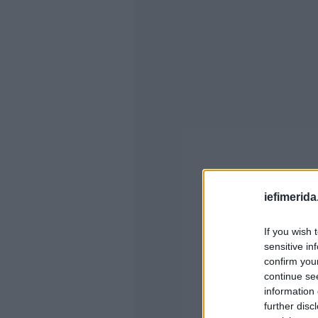
iefimerida
If you wish 
sensitive in
confirm you
continue se
information 
further disc