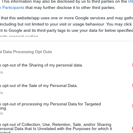
τ
. This information may also be disclosed by us to third parties on the
IA
Participants
that may further disclose it to other third parties.
 that this website/app uses one or more Google services and may gath
including but not limited to your visit or usage behaviour. You may click 
 to Google and its third-party tags to use your data for below specifi
T
yacht «Moonrise»
ogle consent section.
ό τα μεγαλύτερα και πιο προηγμένα σκάφη
l Data Processing Opt Outs
Ο
έ από το διάσημο ολλανδικό ναυπηγείο
o opt-out of the Sharing of my personal data.
 μέτρα και αξία που εκτιμάται στα 325
In
o opt-out of the Sale of my Personal Data.
Φρ
 γραμμή και τον πολυτελή του χαρακτήρα,
In
E
ως 16 καλεσμένους σε υπερσύγχρονες
to opt-out of processing my Personal Data for Targeted
ιθμεί περισσότερα από 30 άτομα, ώστε να
ing.
In
πιπέδου.
Φο
o opt-out of Collection, Use, Retention, Sale, and/or Sharing
χα
ersonal Data that Is Unrelated with the Purposes for which it
νται χώρος ευεξίας, γυμναστήριο, beach
lected.