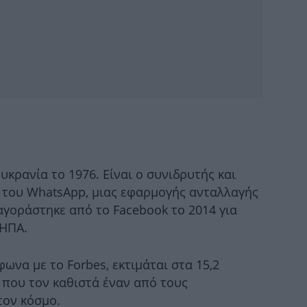
Π
1
άνθ
κρανία το 1976. Είναι ο συνιδρυτής και
Μο
του WhatsApp, μιας εφαρμογής ανταλλαγής
ημ
αγοράστηκε από το Facebook το 2014 για
 ΗΠΑ.
ωνα με το Forbes, εκτιμάται στα 15,2
κυ
 που τον καθιστά έναν από τους
ον κόσμο.