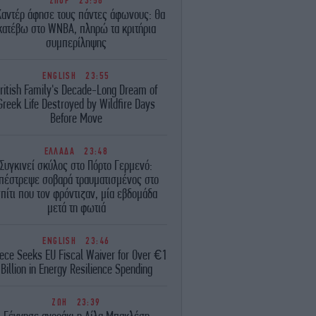
ΣΠΟΡ
23:58
Καντέρ άφησε τους πάντες άφωνους: Θα
κατέβω στο WNBA, πληρώ τα κριτήρια
συμπερίληψης
ENGLISH
23:55
ritish Family's Decade-Long Dream of
Greek Life Destroyed by Wildfire Days
Before Move
ΕΛΛΑΔΑ
23:48
Συγκινεί σκύλος στο Πόρτο Γερμενό:
πέστρεψε σοβαρά τραυματισμένος στο
πίτι που τον φρόντιζαν, μία εβδομάδα
μετά τη φωτιά
ENGLISH
23:46
ece Seeks EU Fiscal Waiver for Over €1
Billion in Energy Resilience Spending
ΖΩΗ
23:39