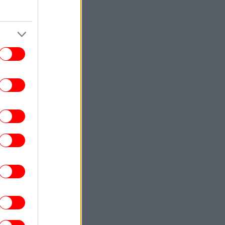
βάρος της Ρωσίας
ΚΟΣΜΟΣ
22:40
ωματούχος ΗΠΑ: Με τη συμφωνία για το
Στενό του Ορμούζ θα αρθεί ο ναυτικός
αποκλεισμός του Ιράν
ΕΛΛΑΔΑ
22:32
ρχονται ισχυρά μελτέμια και 39άρια το
ββατοκύριακο -Συναγερμός για φωτιές,
ποιες περιοχές μπαίνουν σε Red Code
ΚΟΣΜΟΣ
22:27
ρετανία: Καταδικάστηκε serial killer για
τον φόνο δύο γυναικών -Η αστυνομία
απολογήθηκε γιατί τον είχε αφήσει
ελεύθερο
ΕΛΛΑΔΑ
22:19
τιά σε ισόγειο κατάστημα στη Λεωφόρο
Αμφιθέας, στον Άλιμο -Εκκενώθηκε