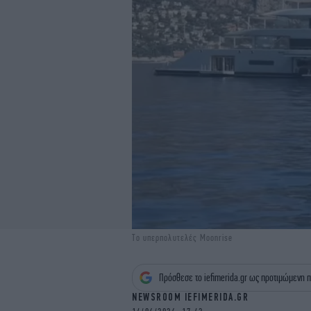
Το υπερπολυτελές Moonrise
Πρόσθεσε το iefimerida.gr ως προτιμώμενη π
NEWSROOM IEFIMERIDA.GR