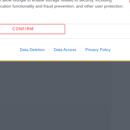
cation functionality and fraud prevention, and other user protection.
CONFIRM
Data Deletion
Data Access
Privacy Policy
ΗΠ
Αφο
«Α
κά
ξε