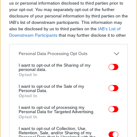
us or personal information disclosed to third parties prior to
your opt-out. You may separately opt-out of the further
disclosure of your personal information by third parties on the
IAB’s list of downstream participants. This information may
also be disclosed by us to third parties on the
IAB’s List of
Downstream Participants
that may further disclose it to other
third parties.
Please note that this website/app uses one or more Google
Personal Data Processing Opt Outs
services and may gather and store information including but
not limited to your visit or usage behaviour. You may click to
I want to opt-out of the Sharing of my
Στο στομάχι του θύματος, εντοπίστηκαν
personal data.
grant or deny consent to Google and its third-party tags to
υπολείμματα φαγητού, χωρίς να έχει ξεκινήσει η
Opted In
use your data for below specified purposes in below Google
διαδικασία της πέψης. Η επίθεση σημειώθηκε αργά
consent section.
I want to opt-out of the Sale of my
το βράδυ της Τρίτης και ο θάνατος του άτυχου
Personal Data.
Νικόλα, φαίνεται πως σημειώθηκε το ξημέρωμα της
Opted In
Τετάρτης. Όλα τα ενδεχόμενα πλέον είναι ανοικτά
I want to opt-out of processing my
ενώ αρκετά πρόσωπα έχουν μπει στο στόχαστρο
Personal Data for Targeted Advertising.
Opted In
της Ασφάλειας Κατερίνης αφού από τις
πληροφορίες που έχουν συγκεντρωθεί μέχρι
I want to opt-out of Collection, Use,
στιγμής ο 73χρονος συχνά κατανάλωνε μεγάλες
Retention, Sale, and/or Sharing of my
Personal Data that Is Unrelated with the