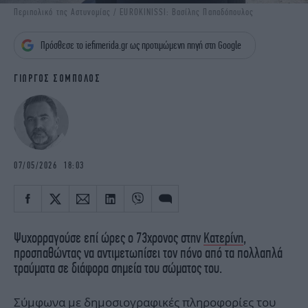
iBOOKS
ΖΩΔΙΑ
Περιπολικό της Αστυνομίας / EUROKINISSI: Βασίλης Παπαδόπουλος
OSCARS
THE OCEAN
Πρόσθεσε το iefimerida.gr ως προτιμώμενη πηγή στη Google
MEDIA
ELAMEFORA
ΓΙΩΡΓΟΣ ΣΟΜΠΟΛΟΣ
NEWSLETTER
07/05/2026 18:03
Ψυχορραγούσε επί ώρες ο 73χρονος στην
Κατερίνη
,
προσπαθώντας να αντιμετωπίσει τον πόνο από τα πολλαπλά
τραύματα σε διάφορα σημεία του σώματος του.
Σύμφωνα με δημοσιογραφικές πληροφορίες του