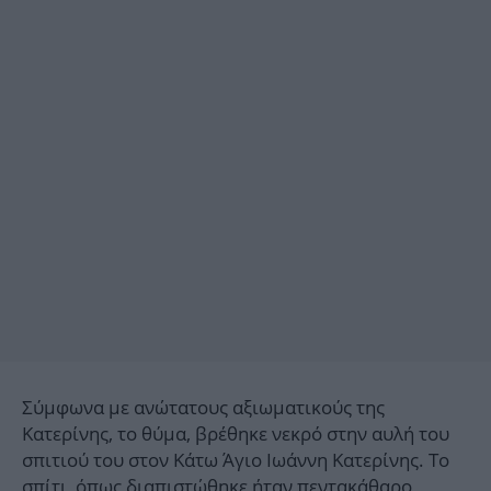
Σύμφωνα με ανώτατους αξιωματικούς της
Κατερίνης, το θύμα, βρέθηκε νεκρό στην αυλή του
σπιτιού του στον Κάτω Άγιο Ιωάννη Κατερίνης. Το
σπίτι, όπως διαπιστώθηκε ήταν πεντακάθαρο,