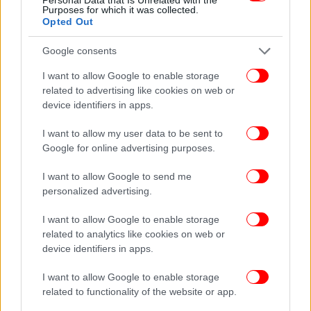
ποσότητες αλκοόλ και είχε διαπληκτισμούς με
Purposes for which it was collected.
Opted Out
συχωριανούς του.
Google consents
ΟΛΕΣ ΟΙ ΕΙΔΗΣΕΙΣ
I want to allow Google to enable storage
Μητσοτάκης: Να μιλάμε τη γλώσσα των πολιτών, όχι
related to advertising like cookies on web or
στη μίζερη εσωστρέφεια -Όλοι οι βουλευτές μας θα είναι
device identifiers in apps.
στα ψηφοδέλτια των επόμενων εκλογών
I want to allow my user data to be sent to
Νέο σοκ: 12χρονος σε κρίσιμη κατάσταση μετά από
Google for online advertising purposes.
τροχαίο με πατίνι στον Ασπρόπυργο
Πανικός σε λεωφορείο στο Μαρούσι -Άνδρας με λάμες
I want to allow Google to send me
από ψαλίδι, φώναζε και έβριζε
personalized advertising.
I want to allow Google to enable storage
related to analytics like cookies on web or
device identifiers in apps.
I want to allow Google to enable storage
related to functionality of the website or app.