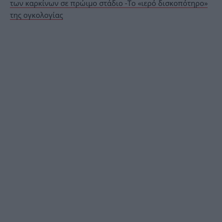
των καρκίνων σε πρώιμο στάδιο -Το «ιερό δισκοπότηρο»
της ογκολογίας