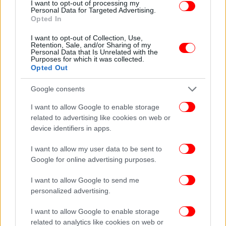
I want to opt-out of processing my
Personal Data for Targeted Advertising.
Στο πλαίσιο αυτό αναμένεται να αξιολογηθούν
Opted In
κρίσιμα στοιχεία, μεταξύ των οποίων και
κτηνιατρική γνωμάτευση για την ηλικία των ζώων
I want to opt-out of Collection, Use,
Retention, Sale, and/or Sharing of my
και κάθε διαθέσιμο αποδεικτικό υλικό που θα
Personal Data that Is Unrelated with the
Purposes for which it was collected.
μπορούσε να επηρεάσει την ποινική μεταχείριση
Opted Out
του κατηγορούμενου.
Google consents
I want to allow Google to enable storage
related to advertising like cookies on web or
device identifiers in apps.
I want to allow my user data to be sent to
Google for online advertising purposes.
I want to allow Google to send me
personalized advertising.
I want to allow Google to enable storage
related to analytics like cookies on web or