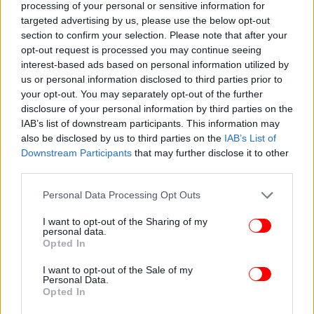
processing of your personal or sensitive information for
targeted advertising by us, please use the below opt-out
section to confirm your selection. Please note that after your
opt-out request is processed you may continue seeing
interest-based ads based on personal information utilized by
us or personal information disclosed to third parties prior to
your opt-out. You may separately opt-out of the further
Στο «τραπέζι» και δίωξη για τον 55χρονο
disclosure of your personal information by third parties on the
IAB’s list of downstream participants. This information may
also be disclosed by us to third parties on the
IAB’s List of
Η υπόθεση δεν περιορίζεται στα διοικητικά
Downstream Participants
that may further disclose it to other
πρόστιμα, καθώς η Εισαγγελία Πρωτοδικών έχει
third parties.
διατάξει επείγουσα προκαταρκτική εξέταση για να
διερευνηθούν όλες οι πτυχές της υπόθεσης.
Please note that this website/app uses one or more Google
Personal Data Processing Opt Outs
services and may gather and store information including but
not limited to your visit or usage behaviour. You may click to
I want to opt-out of the Sharing of my
Οι δικαστικές αρχές καλούνται να εξετάσουν τα
personal data.
grant or deny consent to Google and its third-party tags to
Opted In
δεδομένα της υπόθεσης, να αξιολογήσουν τις
use your data for below specified purposes in below Google
συνθήκες υπό τις οποίες βρέθηκαν τα γατάκια και
consent section.
I want to opt-out of the Sale of my
να αποφασίσουν αν συντρέχουν λόγοι άσκησης
Personal Data.
Opted In
ποινικής δίωξης.