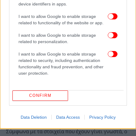
device identifiers in apps.
I want to allow Google to enable storage
Ενδιαφέρον παρουσιάζει και ο νομικός
related to functionality of the website or app.
χαρακτηρισμός της πράξης. Οι δικαστικές αρχές θα
πρέπει να αποφασίσουν εάν η υπόθεση θα
I want to allow Google to enable storage
αντιμετωπιστεί ως πλημμέλημα ή κακούργημα,
related to personalization.
εξέλιξη που θα καθορίσει το εύρος των συνεπειών
I want to allow Google to enable storage
για τον 55χρονο.
related to security, including authentication
functionality and fraud prevention, and other
Η έρευνα βρίσκεται σε αρχικό στάδιο και δεν έχουν
user protection.
ληφθεί οριστικές αποφάσεις, όμως η υπόθεση
παρακολουθείται στενά λόγω της σοβαρότητας των
καταγγελιών και των κοινωνικών αντιδράσεων που
CONFIRM
έχουν προκληθεί.
Η σύλληψη επ’ αυτοφώρω και οι εξελίξεις
Data Deletion
Data Access
Privacy Policy
Σύμφωνα με τα στοιχεία που έχουν γίνει γνωστά, ο