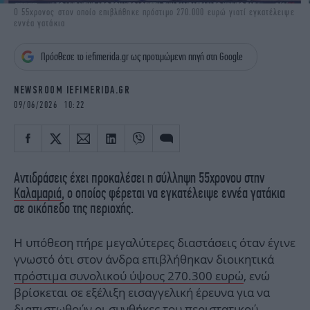
iBOOKS
ΖΩΔΙΑ
Ο 55χρονος στον οποίο επιβλήθηκε πρόστιμο 270.000 ευρώ γιατί εγκατέλειψε
εννέα γατάκια
OSCARS
THE OCEAN
MEDIA
ELAMEFORA
Πρόσθεσε το iefimerida.gr ως προτιμώμενη πηγή στη Google
NEWSLETTER
NEWSROOM IEFIMERIDA.GR
09/06/2026 10:22
Αντιδράσεις έχει προκαλέσει η σύλληψη 55χρονου στην
Καλαμαριά
, ο οποίος φέρεται να εγκατέλειψε εννέα γατάκια
σε οικόπεδο της περιοχής.
Η υπόθεση πήρε μεγαλύτερες διαστάσεις όταν έγινε
γνωστό ότι στον άνδρα επιβλήθηκαν διοικητικά
πρόστιμα συνολικού ύψους 270.300 ευρώ
, ενώ
βρίσκεται σε εξέλιξη εισαγγελική έρευνα για να
διαπιστωθούν οι συνθήκες του περιστατικού.