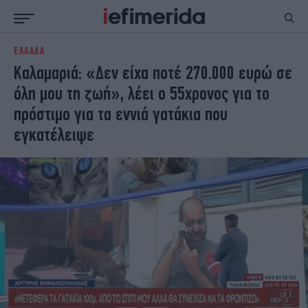
ΕΛΛΑΔΑ
ΕΙΔΗΣΕΙΣ
ΠΟΛΙΤΙΚΗ
Καλαμαριά: «Δεν είχα ποτέ 270.000 ευρώ σε
NON PAPER
ΕΛΛΑΔΑ
όλη μου τη ζωή», λέει ο 55χρονος για το
ΟΙΚΟΝΟΜΙΑ
ΚΟΣΜΟΣ
πρόστιμο για τα εννιά γατάκια που
ΠΟΛΙΤΙΣΜΟΣ
ΠΑΝΕΛΛΗΝΙΕΣ
εγκατέλειψε
ΖΩΗ
ΣΠΟΡ
ΓΥΝΑΙΚΑ
ENGLISH EDITION
ΠΟΛΗ
STORIES
ΕΚΛΟΓΕΣ
TRAVEL
ΤΕΧΝΟΛΟΓΙΑ
ΥΓΕΙΑ
DESIGN
ΟΛΥΜΠΙΑΚΟΙ ΑΓΩΝΕΣ
EURO
GREEN
PODCAST
iAUTOKINITO
iOPINIONS
iGASTRONOMIE