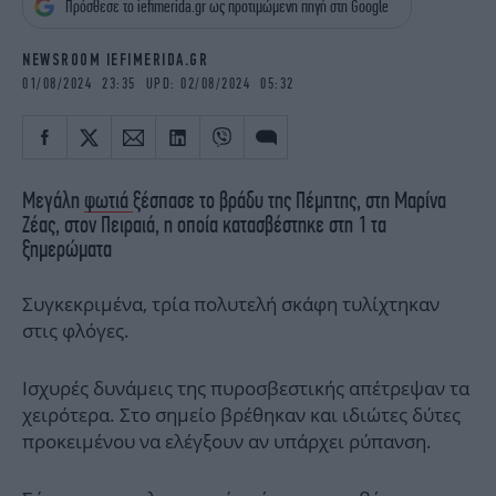
Πρόσθεσε το iefimerida.gr ως προτιμώμενη πηγή στη Google
iBOOKS
ΖΩΔΙΑ
OSCARS
THE OCEAN
NEWSROOM IEFIMERIDA.GR
MEDIA
ELAMEFORA
01/08/2024 23:35 UPD: 02/08/2024 05:32
NEWSLETTER
Μεγάλη
φωτιά
ξέσπασε το βράδυ της Πέμπτης, στη Μαρίνα
Ζέας, στον Πειραιά, η οποία κατασβέστηκε στη 1 τα
ξημερώματα
Συγκεκριμένα, τρία πολυτελή σκάφη τυλίχτηκαν
στις φλόγες.
Ισχυρές δυνάμεις της πυροσβεστικής απέτρεψαν τα
χειρότερα. Στο σημείο βρέθηκαν και ιδιώτες δύτες
προκειμένου να ελέγξουν αν υπάρχει ρύπανση.