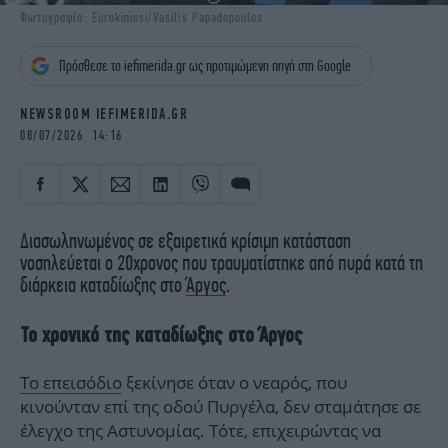
iBOOKS
ΖΩΔΙΑ
Φωτογραφία: Eurokinissi/Vasilis Papadopoulos
OSCARS
THE OCEAN
Πρόσθεσε το iefimerida.gr ως προτιμώμενη πηγή στη Google
MEDIA
ELAMEFORA
NEWSROOM IEFIMERIDA.GR
NEWSLETTER
08/07/2026 14:16
Διασωληνωμένος σε εξαιρετικά κρίσιμη κατάσταση
νοσηλεύεται ο 20χρονος που τραυματίστηκε από πυρά κατά τη
διάρκεια καταδίωξης στο
Άργος
.
Το χρονικό της καταδίωξης στο Άργος
Το επεισόδιο
ξεκίνησε όταν ο νεαρός, που
κινούνταν επί της οδού Πυργέλα, δεν σταμάτησε σε
έλεγχο της Αστυνομίας. Τότε, επιχειρώντας να