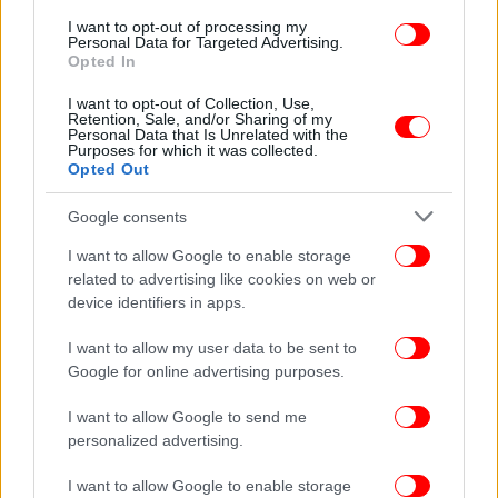
I want to opt-out of processing my
Personal Data for Targeted Advertising.
Opted In
I want to opt-out of Collection, Use,
Retention, Sale, and/or Sharing of my
Personal Data that Is Unrelated with the
Purposes for which it was collected.
Opted Out
ΠΕΡΙΣΣΟΤΕΡΑ ΒΙΝΤΕΟ
Google consents
I want to allow Google to enable storage
Ακολουθήστε το
στο Google News
και μάθετε
related to advertising like cookies on web or
πρώτοι όλες τις ειδήσεις
device identifiers in apps.
Δείτε όλες τις τελευταίες
Ειδήσεις
από την Ελλάδα και τον Κόσμο,
I want to allow my user data to be sent to
στο
Google for online advertising purposes.
I want to allow Google to send me
ΔΙΑΒΑΣΤΕ ΠΕΡΙΣΣΟΤΕΡΑ
ΆΡΓΟΣ
ΚΑΤΑΔΊΩΞΗ
personalized advertising.
I want to allow Google to enable storage