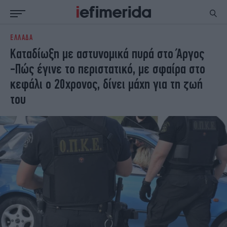
ΕΛΛΑΔΑ
ΕΙΔΗΣΕΙΣ
ΠΟΛΙΤΙΚΗ
Καταδίωξη με αστυνομικά πυρά στο Άργος
NON PAPER
ΕΛΛΑΔΑ
-Πώς έγινε το περιστατικό, με σφαίρα στο
ΟΙΚΟΝΟΜΙΑ
ΚΟΣΜΟΣ
κεφάλι ο 20χρονος, δίνει μάχη για τη ζωή
ΠΟΛΙΤΙΣΜΟΣ
ΠΑΝΕΛΛΗΝΙΕΣ
του
ΖΩΗ
ΣΠΟΡ
ΓΥΝΑΙΚΑ
ENGLISH EDITION
ΠΟΛΗ
STORIES
ΕΚΛΟΓΕΣ
TRAVEL
ΤΕΧΝΟΛΟΓΙΑ
ΥΓΕΙΑ
DESIGN
ΟΛΥΜΠΙΑΚΟΙ ΑΓΩΝΕΣ
EURO
GREEN
PODCAST
iAUTOKINITO
iOPINIONS
iGASTRONOMIE