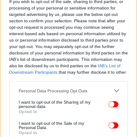
If you wish to opt-out of the sale, sharing to third parties, or
Αρχές.
processing of your personal or sensitive information for
targeted advertising by us, please use the below opt-out
Η αρμόδια εισαγγελέας ενημερώθηκε για το
section to confirm your selection. Please note that after your
συμβάν και δύο αστυνομικοί συνελήφθησαν.
opt-out request is processed you may continue seeing
interest-based ads based on personal information utilized by
us or personal information disclosed to third parties prior to
your opt-out. You may separately opt-out of the further
disclosure of your personal information by third parties on the
IAB’s list of downstream participants. This information may
also be disclosed by us to third parties on the
IAB’s List of
Downstream Participants
that may further disclose it to other
third parties.
Please note that this website/app uses one or more Google
Personal Data Processing Opt Outs
services and may gather and store information including but
not limited to your visit or usage behaviour. You may click to
I want to opt-out of the Sharing of my
personal data.
grant or deny consent to Google and its third-party tags to
Opted In
use your data for below specified purposes in below Google
consent section.
I want to opt-out of the Sale of my
Personal Data.
Opted In