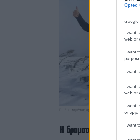
Opted 
Google 
I want t
web or d
I want t
purpose
I want 
I want t
web or d
I want t
Ο αδικοχαμένος ορειβάτης Θ.Κ
or app.
I want t
Η δραματική αναζήτηση κα
I want t