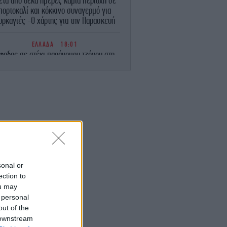
ετά από δέκα ημέρες καμία περιοχή σε
πορτοκαλί και κόκκινο συναγερμό για
υρκαγιές -Ο χάρτης για την Παρασκευή
ΕΛΛΑΔΑ
18:01
φοδος σε στέκι παράνομου τζόγου στη
Θεσσαλονίκη -Βαρύτατες ποινικές
κυρώσεις στους συλληφθέντες
ΑΥΤΟΚΙΝΗΤΟ
18:00
υτή την εβδομάδα οι οδηγοί πρέπει να
ροσέχουν -Ξεκίνησαν μαζικοί έλεγχοι
ταχύτητας σε όλη την Ευρώπη
ΕΛΛΑΔΑ
17:59
αννάκος: 8 βιασμοί μέσα σε 20 ημέρες
sonal or
 Ζάκυνθο, 200 ασθενείς καθημερινά στο
ection to
Νοσοκομείο
ou may
 personal
ΕΛΛΑΔΑ
17:57
out of the
Επιστρέφουν τα μελτέμια, αυξάνεται ο
 downstream