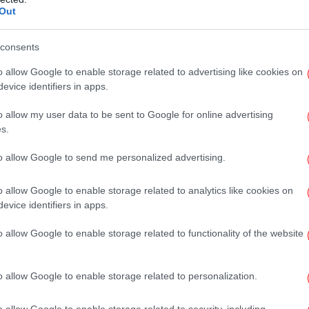
Out
consents
Φω
o allow Google to enable storage related to advertising like cookies on
evice identifiers in apps.
o allow my user data to be sent to Google for online advertising
Re
s.
σ
to allow Google to send me personalized advertising.
o allow Google to enable storage related to analytics like cookies on
evice identifiers in apps.
Πώ
στο
o allow Google to enable storage related to functionality of the website
o allow Google to enable storage related to personalization.
Μ
ι το τραγικό τέλος
π
o allow Google to enable storage related to security, including