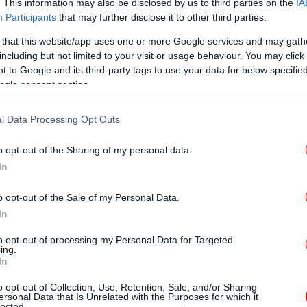
κ
. This information may also be disclosed by us to third parties on the
IA
ξ
Participants
that may further disclose it to other third parties.
 that this website/app uses one or more Google services and may gath
including but not limited to your visit or usage behaviour. You may click 
 to Google and its third-party tags to use your data for below specifi
ogle consent section.
l Data Processing Opt Outs
τις καιρικές συνθήκες» -Πώς έγινε η τραγωδία με
o opt-out of the Sharing of my personal data.
Κ
ταν
In
τω
o opt-out of the Sale of my Personal Data.
In
 στα Βαρδούσια
to opt-out of processing my Personal Data for Targeted
ing.
In
o opt-out of Collection, Use, Retention, Sale, and/or Sharing
ersonal Data that Is Unrelated with the Purposes for which it
lected.