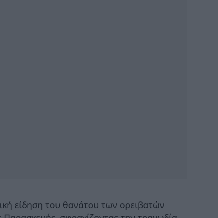
Έν
Λέ
Τι
ε
Α
γική είδηση του θανάτου των ορειβατών
ς Παρασκευής, σφραγίζοντας την τραγωδία