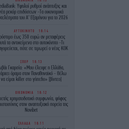
ΟΙΚΟΝΟΜΙΑ
18:15
ediaBank: Υψηλοί ρυθμοί ανάπτυξης και
νέα ρεκόρ επιδόσεων -Τα οικονομικά
τελέσματα του A’ Εξαμήνου για το 2026
ΑΥΤΟΚΙΝΗΤΟ
18:14
ρόστιμο έως 350 ευρώ αν μεταφέρεις
υτά τα αντικείμενα στο αυτοκίνητο -Τι
γορεύεται, πότε σε τιμωρεί ο νέος ΚΟΚ
ΣΠΟΡ
18:13
ιβάι Γκαρσία: «Μου έλειψε η Ελλάδα,
άρχει όραμα στον Παναθηναϊκό - Θέλω
να είμαι killer στο γήπεδο» [βίντεο]
ΟΙΚΟΝΟΜΙΑ
18:12
ιετής χρηματοδοτική συμφωνία, ψήφος
ιστοσύνης στην αναπτυξιακή πορεία της
Novibet
ΕΛΛΑΔΑ
18:11