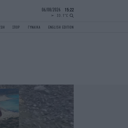
06/08/2026
15:22
33.1°C
ΖΩΗ
ΣΠΟΡ
ΓΥΝΑΙΚΑ
ENGLISH EDITION
ΕΛΛΑΔΑ
ΠΑΝΕΛΛΗΝΙΕΣ
ENGLISH EDITION
TRAVEL
ΟΛΥΜΠΙΑΚΟΙ ΑΓΩΝΕΣ
iAUTOKINITO
ΖΩΔΙΑ
ELAMEFORA