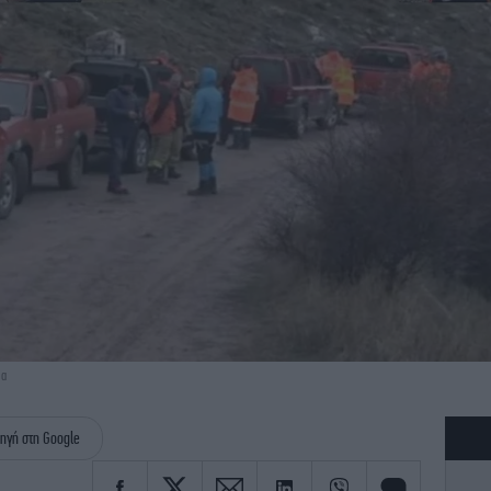
ια
ηγή στη Google