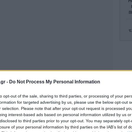
Μ
π
Έ
Α
π
.gr -
Do Not Process My Personal Information
Γι
to opt-out of the sale, sharing to third parties, or processing of your per
στη
formation for targeted advertising by us, please use the below opt-out s
r selection. Please note that after your opt-out request is processed y
eing interest-based ads based on personal information utilized by us or
disclosed to third parties prior to your opt-out. You may separately opt-
losure of your personal information by third parties on the IAB’s list of