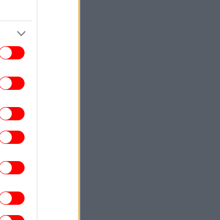
«Βασίλισσα» ανακοίνωσε την μεγάλη
κίνηση με Γιαν Ντιομαντέ [βίντεο]
ΕΛΛΑΔΑ
17:36
τιά στην Κρήνη Φαρσάλων -Σηκώθηκαν
τρία εναέρια μέσα, ήχησε το 112
ΚΟΣΜΟΣ
17:25
uters: Το Ιράν προειδοποιεί τις χώρες
του Κόλπου, «πείτε στον Τραμπ να
ταματήσει αλλιώς θα σας χτυπήσουμε
σκληρά»
GREEN
17:22
ς να αποθηκεύσετε σωστά τα λαχανικά
 ψυγείο και να παραμείνουν φρέσκα για
περισσότερες ημέρες
ΕΛΛΑΔΑ
17:20
οτοσικλέτα προσπερνά αυτοκίνητο με
άνω από 200 χλμ./ώρα στην Κρήτη -Το