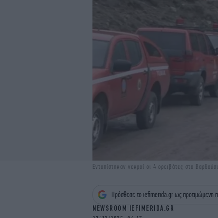
Εντοπίστηκαν νεκροί οι 4 ορειβάτες στα Βαρδούσ
Πρόσθεσε το iefimerida.gr ως προτιμώμενη π
NEWSROOM IEFIMERIDA.GR