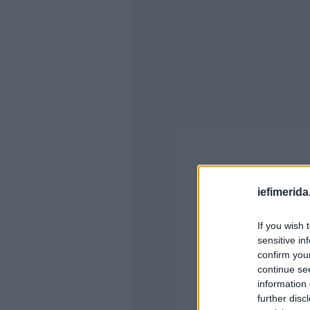
iefimerida
If you wish 
sensitive in
confirm you
continue se
information 
further disc