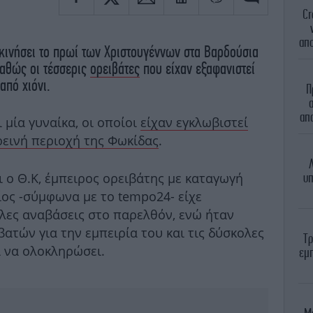
Cr
απο
εκινήσει το πρωί των Χριστουγέννων στα Βαρδούσια
καθώς οι τέσσερις
ορειβάτες
που είχαν εξαφανιστεί
από χιόνι.
Π
α
απα
ι μία γυναίκα, οι οποίοι
είχαν εγκλωβιστεί
ρεινή περιοχή της Φωκίδας
.
Λ
 ο Θ.Κ, έμπειρος ορειβάτης με καταγωγή
υπ
ίος -σύμφωνα με το tempo24- είχε
λες αναβάσεις στο παρελθόν, ενώ ήταν
ατών για την εμπειρία του και τις δύσκολες
Τρ
ι να ολοκληρώσει.
εμπ